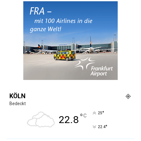
KÖLN
Bedeckt
°
25
°
C
22.8
°
22.4