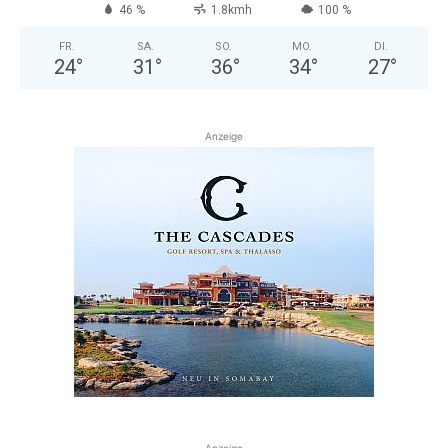
46 %
1.8kmh
100 %
FR.
SA.
SO.
MO.
DI.
24
°
31
°
36
°
34
°
27
°
Anzeige