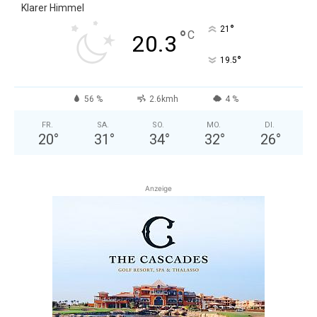
Klarer Himmel
°
21
°
C
20.3
°
19.5
56 %
2.6kmh
4 %
FR.
SA.
SO.
MO.
DI.
20
°
31
°
34
°
32
°
26
°
Anzeige