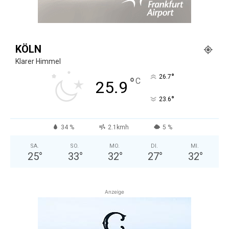
KÖLN
Klarer Himmel
°
26.7
°
C
25.9
°
23.6
34 %
2.1kmh
5 %
SA.
SO.
MO.
DI.
MI.
25
°
33
°
32
°
27
°
32
°
Anzeige