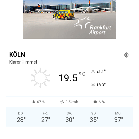
KÖLN
Klarer Himmel
°
21.1
°
C
19.5
°
18.3
67 %
0.5kmh
6 %
DO.
FR.
SA.
SO.
MO.
28
°
27
°
30
°
35
°
37
°