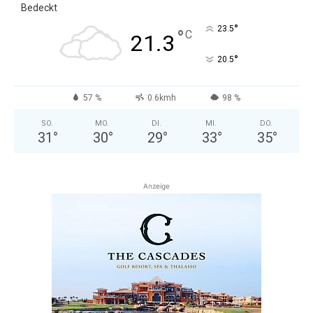
Bedeckt
°
23.5
°
C
21.3
°
20.5
57 %
0.6kmh
98 %
SO.
MO.
DI.
MI.
DO.
31
°
30
°
29
°
33
°
35
°
Anzeige