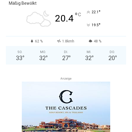
Mäßig Bewölkt
°
22.1
°
C
20.4
°
19.5
62 %
1.8kmh
48 %
SO.
MO.
DI.
MI.
DO.
33
°
32
°
27
°
32
°
20
°
Anzeige