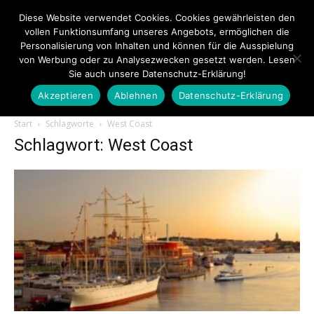
Diese Website verwendet Cookies. Cookies gewährleisten den
vollen Funktionsumfang unseres Angebots, ermöglichen die
Personalisierung von Inhalten und können für die Ausspielung
von Werbung oder zu Analysezwecken gesetzt werden. Lesen
Sie auch unsere Datenschutz-Erklärung!
Akzeptieren
Ablehnen
Datenschutz-Erklärung
Touristiknews.de
Start
Schlagworte
West Coast
Schlagwort: West Coast
|
Touristiknews
und