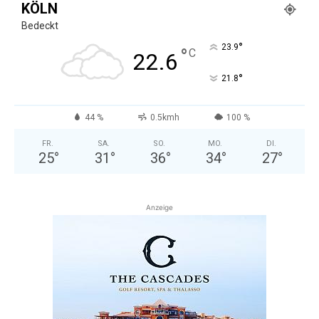
KÖLN
Bedeckt
°
23.9
°
C
22.6
°
21.8
44 %
0.5kmh
100 %
FR.
SA.
SO.
MO.
DI.
25
°
31
°
36
°
34
°
27
°
Anzeige