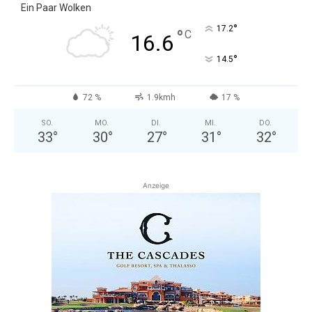
Ein Paar Wolken
°
17.2
°
C
16.6
°
14.5
72 %
1.9kmh
17 %
SO.
MO.
DI.
MI.
DO.
33
°
30
°
27
°
31
°
32
°
Anzeige