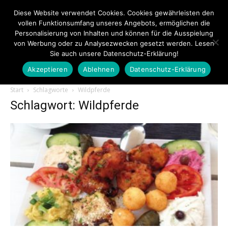
Diese Website verwendet Cookies. Cookies gewährleisten den
vollen Funktionsumfang unseres Angebots, ermöglichen die
Personalisierung von Inhalten und können für die Ausspielung
von Werbung oder zu Analysezwecken gesetzt werden. Lesen
Sie auch unsere Datenschutz-Erklärung!
Akzeptieren
Ablehnen
Datenschutz-Erklärung
Touristiknews.de
Start
Schlagworte
Wildpferde
Schlagwort: Wildpferde
|
Touristiknews
und