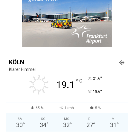
KÖLN
Klarer Himmel
°
21.6
°
C
19.1
°
18.6
65 %
1kmh
5 %
SA.
SO.
MO.
DI.
MI.
30
°
34
°
32
°
27
°
31
°