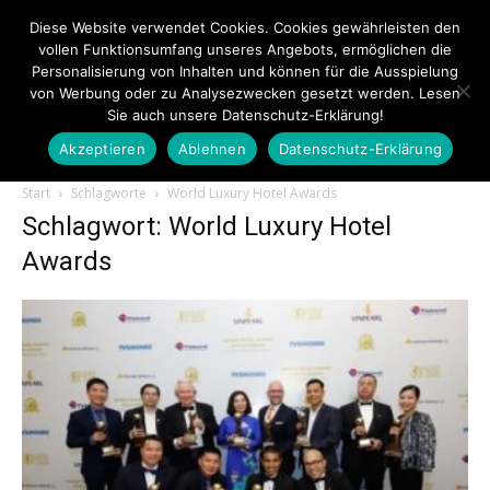
Diese Website verwendet Cookies. Cookies gewährleisten den
vollen Funktionsumfang unseres Angebots, ermöglichen die
Personalisierung von Inhalten und können für die Ausspielung
von Werbung oder zu Analysezwecken gesetzt werden. Lesen
Sie auch unsere Datenschutz-Erklärung!
Akzeptieren
Ablehnen
Datenschutz-Erklärung
Touristiknews.de
Start
Schlagworte
World Luxury Hotel Awards
Schlagwort: World Luxury Hotel
Awards
|
Touristiknews
und