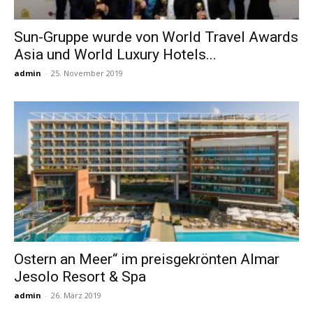
Sun-Gruppe wurde von World Travel Awards
Reiseempfehlungen.
Asia und World Luxury Hotels...
admin
-
25. November 2019
Ostern an Meer“ im preisgekrönten Almar
Jesolo Resort & Spa
admin
-
26. März 2019