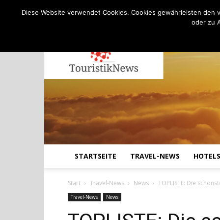
C
20.7
Donnerstag, August 6, 2026
Köln
Diese Website verwendet Cookies. Cookies gewährleisten den v
oder zu 
STARTSEITE
TRAVEL-NEWS
HOTEL
Start
Travel-News
News
TOPLISTE: Die schön
Travel-News
News