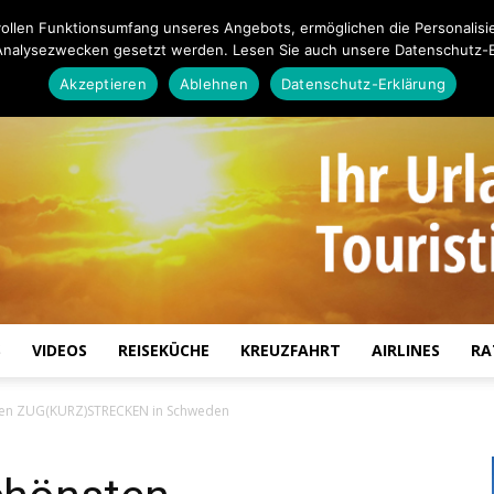
ollen Funktionsumfang unseres Angebots, ermöglichen die Personalisi
Analysezwecken gesetzt werden. Lesen Sie auch unsere Datenschutz-E
Akzeptieren
Ablehnen
Datenschutz-Erklärung
S
VIDEOS
REISEKÜCHE
KREUZFAHRT
AIRLINES
RA
Touristiknews.de
sten ZUG(KURZ)STRECKEN in Schweden