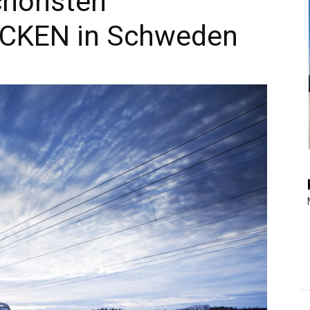
chönsten
CKEN in Schweden
|
Touristiknews
und
Reiseempfehlungen.