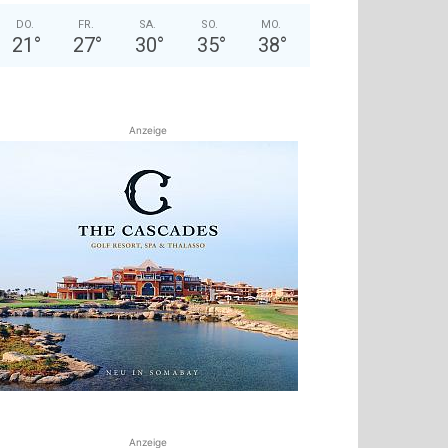
DO.
FR.
SA.
SO.
MO.
21
°
27
°
30
°
35
°
38
°
Anzeige
Anzeige