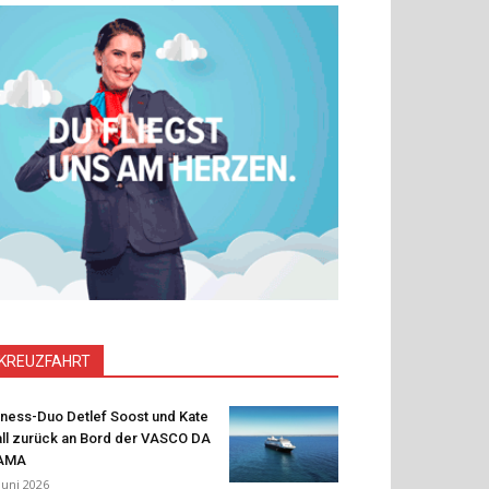
KREUZFAHRT
tness-Duo Detlef Soost und Kate
ll zurück an Bord der VASCO DA
AMA
 Juni 2026