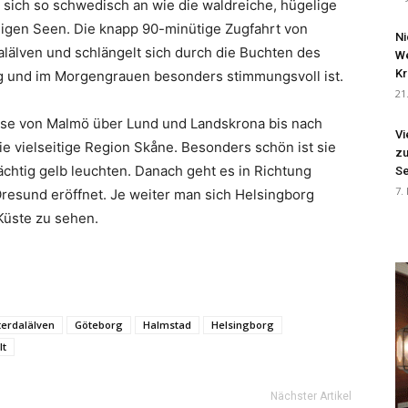
 sich so schwedisch an wie die waldreiche, hügelige
ligen Seen. Die knapp 90-minütige Zugfahrt von
Ni
lälven und schlängelt sich durch die Buchten des
We
Kr
g und im Morgengrauen besonders stimmungsvoll ist.
21
ise von Malmö über Lund und Landskrona bis nach
Vi
e vielseitige Region Skåne. Besonders schön ist sie
zu
ächtig gelb leuchten. Danach geht es in Richtung
Se
7.
Öresund eröffnet. Je weiter man sich Helsingborg
Küste zu sehen.
terdalälven
Göteborg
Halmstad
Helsingborg
lt
Nächster Artikel