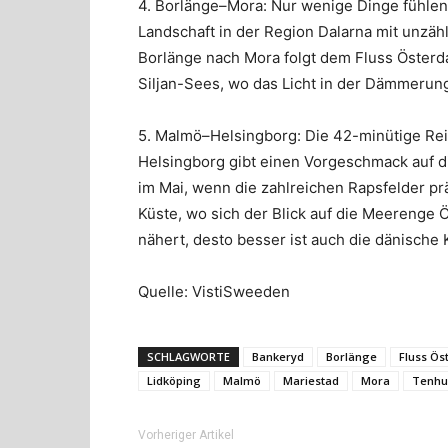
4. Borlänge–Mora: Nur wenige Dinge fühlen
Landschaft in der Region Dalarna mit unzäh
Borlänge nach Mora folgt dem Fluss Österda
Siljan-Sees, wo das Licht in der Dämmerun
5. Malmö–Helsingborg: Die 42-minütige Re
Helsingborg gibt einen Vorgeschmack auf di
im Mai, wenn die zahlreichen Rapsfelder pr
Küste, wo sich der Blick auf die Meerenge 
nähert, desto besser ist auch die dänische 
Quelle: VistiSweeden
SCHLAGWORTE
Bankeryd
Borlänge
Fluss Ös
Lidköping
Malmö
Mariestad
Mora
Tenhu
Vorheriger Artikel