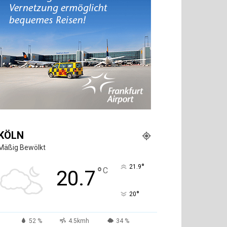
KÖLN
Mäßig Bewölkt
°
21.9
°
C
20.7
°
20
52 %
4.5kmh
34 %