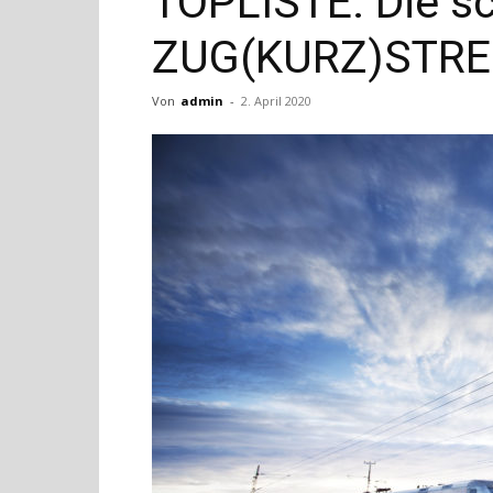
TOPLISTE: Die s
ZUG(KURZ)STRE
Von
admin
-
2. April 2020