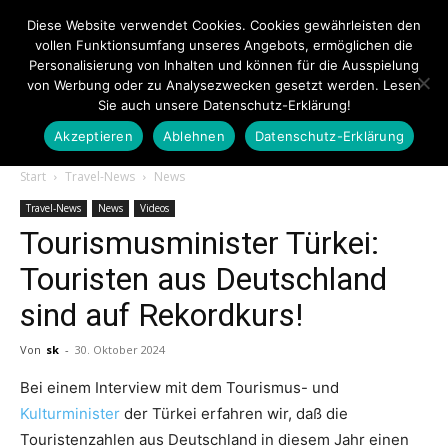
Diese Website verwendet Cookies. Cookies gewährleisten den
vollen Funktionsumfang unseres Angebots, ermöglichen die
Personalisierung von Inhalten und können für die Ausspielung
von Werbung oder zu Analysezwecken gesetzt werden. Lesen
Sie auch unsere Datenschutz-Erklärung!
Akzeptieren
Ablehnen
Datenschutz-Erklärung
Touristiknews.de
Start
Travel-News
News
Travel-News
News
Videos
Tourismusminister Türkei:
|
Touristen aus Deutschland
sind auf Rekordkurs!
Touristiknews
Von
sk
-
30. Oktober 2024
Bei einem Interview mit dem Tourismus- und
Kulturminister
der Türkei erfahren wir, daß die
und
Touristenzahlen aus Deutschland in diesem Jahr einen