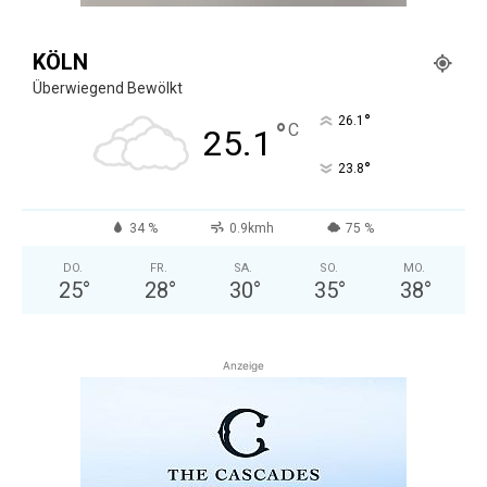
KÖLN
Überwiegend Bewölkt
°
26.1
°
C
25.1
°
23.8
34 %
0.9kmh
75 %
DO.
FR.
SA.
SO.
MO.
25
°
28
°
30
°
35
°
38
°
Anzeige