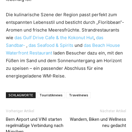
Die kulinarische Szene der Region passt perfekt zum
entspannten Lebensstil und besticht durch „Floribbean“-
Aromen und frische Meeresfrüchte. Strandrestaurants
wie
das Gulf Drive Cafe & the Kokonut Hut
,
das
Sandbar-
,
das
Seafood & Spirits
und
das Beach House
Waterfront Restaurant
laden Besucher dazu ein, mit den
Füßen im Sand und dem Sonnenuntergang am Horizont
zu speisen – ein passender Abschluss für eine
energiegeladene WM-Reise.
SCHLAGWORTE
Touristiknews
Travelnews
Vorheriger Artikel
Nächster Artikel
Bern Airport und VINI starten
Wandern, Biken und Wellness
regelmäßige Verbindung nach
neu gedacht
München