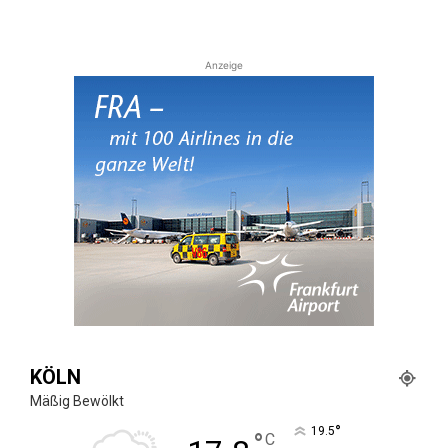
Anzeige
KÖLN
Mäßig Bewölkt
°
19.5
°
C