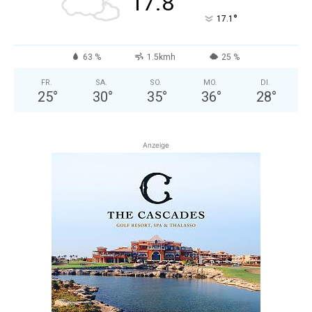
17.8
°
17.1
63 %
1.5kmh
25 %
FR.
SA.
SO.
MO.
DI.
25
°
30
°
35
°
36
°
28
°
Anzeige