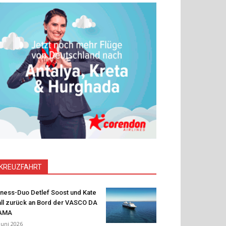
KREUZFAHRT
tness-Duo Detlef Soost und Kate
ll zurück an Bord der VASCO DA
AMA
 Juni 2026