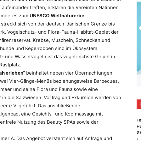
aufeinander treffen, erklären die Vereinten Nationen
enmeeres zum
UNESCO Weltnaturerbe
.
streckt sich von der deutsch-dänischen Grenze bis
ark, Vogelschutz- und Flora-Fauna-Habitat-Gebiet der
phärenreservat. Krebse, Muscheln, Schnecken und
hunde und Kegelrobben sind im Ökosystem
- und Wasservögeln ist das vogelreichste Gebiet in
Rastplatz.
h erleben“
beinhaltet neben vier Übernachtungen
d zwei Vier-Gänge-Menüs beziehungsweise Barbecues,
nmeer und seine Flora und Fauna sowie eine
r in die Salzwiesen. Vortrag und Exkursion werden von
eer e.V. geführt. Das anschließende
lgenbad, eine Gesichts- und Kopfmassage mit
Fi
tenfreie Nutzung des Beauty SPAs sowie der
Ha
G
mer A. Das Angebot versteht sich auf Anfrage und
3.