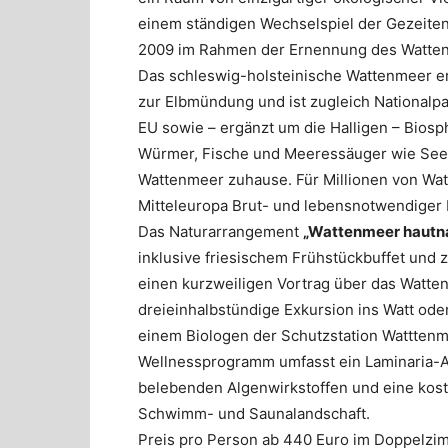
einem ständigen Wechselspiel der Gezeiten 
2009 im Rahmen der Ernennung des Watt
Das schleswig-holsteinische Wattenmeer er
zur Elbmündung und ist zugleich Nationalp
EU sowie – ergänzt um die Halligen – Bios
Würmer, Fische und Meeressäuger wie See
Wattenmeer zuhause. Für Millionen von Watt
Mitteleuropa Brut- und lebensnotwendiger 
Das Naturarrangement
„Wattenmeer hautna
inklusive friesischem Frühstückbuffet un
einen kurzweiligen Vortrag über das Watte
dreieinhalbstündige Exkursion ins Watt ode
einem Biologen der Schutzstation Watttenm
Wellnessprogramm umfasst ein Laminaria-A
belebenden Algenwirkstoffen und eine kos
Schwimm- und Saunalandschaft.
Preis pro Person ab 440 Euro im Doppelzim