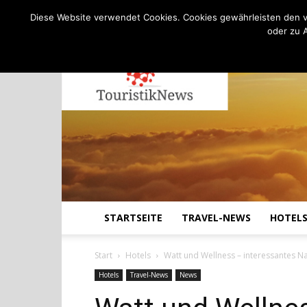
C
16.1
Freitag, August 7, 2026
Köln
Diese Website verwendet Cookies. Cookies gewährleisten den v
oder zu 
STARTSEITE
TRAVEL-NEWS
HOTEL
Start
Hotels
Watt und Wellness – interessantes 
Hotels
Travel-News
News