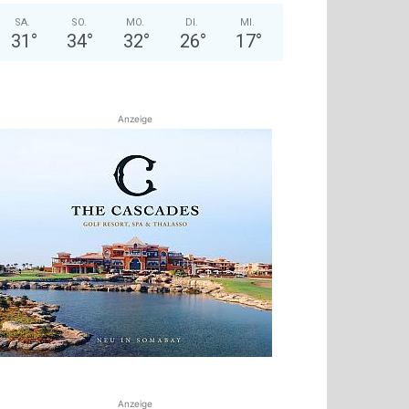
SA.
SO.
MO.
DI.
MI.
31
°
34
°
32
°
26
°
17
°
Anzeige
Anzeige