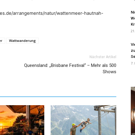
Ni
ues.de/arrangements/natur/wattenmeer-hautnah-
We
Kr
21
er
Wattwanderung
Vi
zu
Se
Nächster Artikel
7.
Queensland: „Brisbane Festival“ – Mehr als 500
Shows