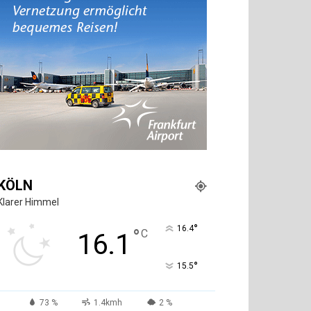
KÖLN
Klarer Himmel
°
16.4
°
C
16.1
°
15.5
73 %
1.4kmh
2 %