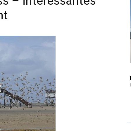
s – interessantes
nt
|
Touristiknews
und
Reiseempfehlungen.