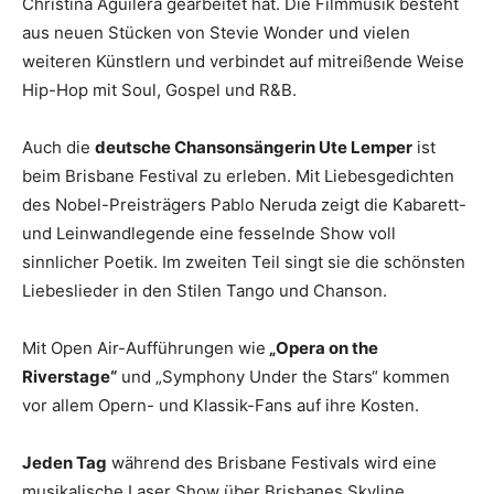
Christina Aguilera gearbeitet hat. Die Filmmusik besteht
aus neuen Stücken von Stevie Wonder und vielen
weiteren Künstlern und verbindet auf mitreißende Weise
Hip-Hop mit Soul, Gospel und R&B.
Auch die
deutsche Chansonsängerin Ute Lemper
ist
beim Brisbane Festival zu erleben. Mit Liebesgedichten
des Nobel-Preisträgers Pablo Neruda zeigt die Kabarett-
und Leinwandlegende eine fesselnde Show voll
sinnlicher Poetik. Im zweiten Teil singt sie die schönsten
Liebeslieder in den Stilen Tango und Chanson.
Mit Open Air-Aufführungen wie
„Opera on the
Riverstage“
und „Symphony Under the Stars“ kommen
vor allem Opern- und Klassik-Fans auf ihre Kosten.
Jeden Tag
während des Brisbane Festivals wird eine
musikalische Laser Show über Brisbanes Skyline