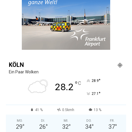
KÖLN
Ein Paar Wolken
°
28.9
°
C
28.2
°
27.1
41 %
0.5kmh
13 %
MO.
DI.
MI.
DO.
FR.
29
°
26
°
32
°
34
°
37
°