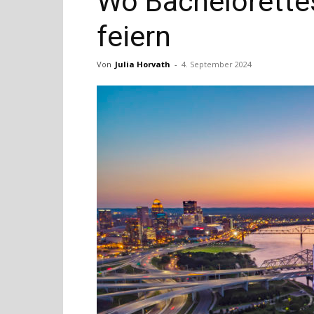
Wo Bachelorettes
feiern
Von
Julia Horvath
-
4. September 2024