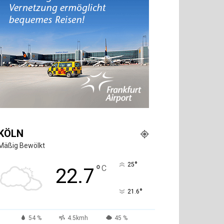
KÖLN
Mäßig Bewölkt
°
25
°
C
22.7
°
21.6
54 %
4.5kmh
45 %