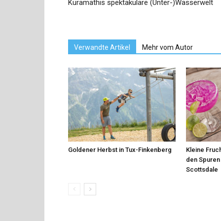
Kuramathis spektakuläre (Unter-)Wasserwelt
Verwandte Artikel
Mehr vom Autor
Goldener Herbst in Tux-Finkenberg
Kleine Fruch
den Spuren 
Scottsdale