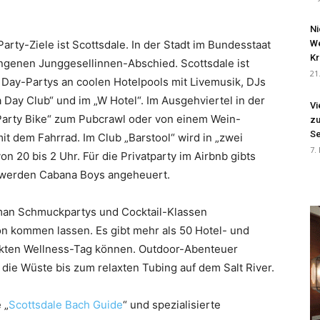
Ni
arty-Ziele ist Scottsdale. In der Stadt im Bundesstaat
We
Kr
ungenen Junggesellinnen-Abschied. Scottsdale ist
21
s Day-Partys an coolen Hotelpools mit Livemusik, DJs
 Day Club“ und im „W Hotel“. Im Ausgehviertel in der
Vi
Party Bike“ zum Pubcrawl oder von einem Wein-
zu
Se
 dem Fahrrad. Im Club „Barstool“ wird in „zwei
7.
on 20 bis 2 Uhr. Für die Privatparty im Airbnb gibts
n werden Cabana Boys angeheuert.
n man Schmuckpartys und Cocktail-Klassen
on kommen lassen. Es gibt mehr als 50 Hotel- und
ekten Wellness-Tag können. Outdoor-Abenteuer
die Wüste bis zum relaxten Tubing auf dem Salt River.
 „
Scottsdale Bach Guide
“ und spezialisierte