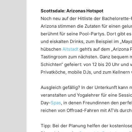
Scottsdale: Arizonas Hotspot
Noch neu auf der Hitliste der Bachelorette-P
Arizona stimmen die Zutaten für einen gel
berühmt für seine Pool-Partys. Dort gibt e
und eiskalten Drinks, zum Beispiel im „Maya
hübschen
Altstadt
geht’s auf dem „Arizona 
Tastingroom zum nächsten. Ganz bequem mit
Schichten“ gefeiert: von 12 bis 20 Uhr und v
Privatköche, mobile DJs, und zum Kellner
Ausgleich gefällig? In der Unterkunft kan
veranstalten und Yogalehrer für eine Sessi
Day-
Spas
, in denen Freundinnen den perf
reichen von Offroad-Fahren mit ATVs durch 
Tipp: Bei der Planung helfen der kostenlose