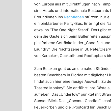
von Europa aus mit Direktflügen nach Tampa
sind Hotels und internationale Restaurants 
Freundinnen ins
Nachtleben
stürzen, nur ei
ein pinkfarbener Party-Bus. Er bringt die 
etwa ins “The One Night Stand”. Dort gibt e
dem die Gäste sich beim Bullenreiten auspr
pinkfarbene Getränke in der „Good Fortune
Laundry“. Die Nachtszene in St. Pete/Clearw
von Karaoke-, Cocktail- und Rooftopbars bi
Zum Relaxen geht es an die nahen Strände d
besten Beachbars in Florida mit täglicher 
findet auch hier eine riesige Auswahl. Zu d
Toasted Monkey“. Sie entführt ihre Gäste a
aufleben. Das „Undertow“ punktet mit Stra
Sunset-Blick. Das, „Coconut Charlies“ sch
Feuerkörben und die „Postcard Inn Beach B