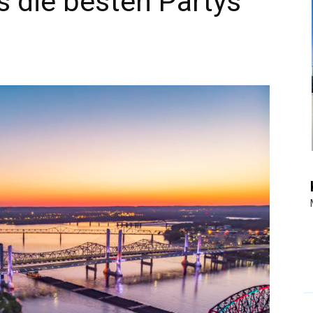
 die besten Partys
|
Touristiknews
und
Reiseempfehlungen.