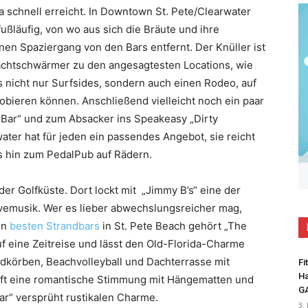
 schnell erreicht. In Downtown St. Pete/Clearwater
fußläufig, von wo aus sich die Bräute und ihre
nen Spaziergang von den Bars entfernt. Der Knüller ist
Nachtschwärmer zu den angesagtesten Locations, wie
s nicht nur Surfsides, sondern auch einen Rodeo, auf
obieren können. Anschließend vielleicht noch ein paar
 Bar“ und zum Absacker ins Speakeasy „Dirty
ater hat für jeden ein passendes Angebot, sie reicht
s hin zum PedalPub auf Rädern.
er Golfküste. Dort lockt mit „Jimmy B’s“ eine der
Livemusik. Wer es lieber abwechslungsreicher mag,
en
besten Strandbars
in St. Pete Beach gehört „The
uf eine Zeitreise und lässt den Old-Florida-Charme
ndkörben, Beachvolleyball und Dachterrasse mit
Fi
Ha
afft eine romantische Stimmung mit Hängematten und
G
ar“ versprüht rustikalen Charme.
3.