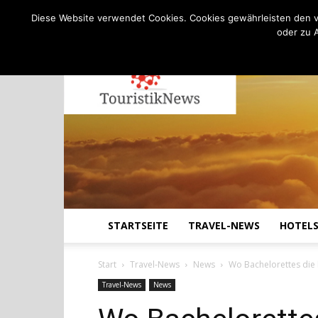
C
22.7
Donnerstag, August 6, 2026
Köln
Diese Website verwendet Cookies. Cookies gewährleisten den v
oder zu 
STARTSEITE
TRAVEL-NEWS
HOTEL
Start
Travel-News
News
Wo Bachelorettes die 
Travel-News
News