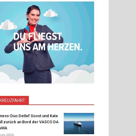
KREUZFAHRT
tness-Duo Detlef Soost und Kate
ll zurück an Bord der VASCO DA
AMA
 Juni 2026