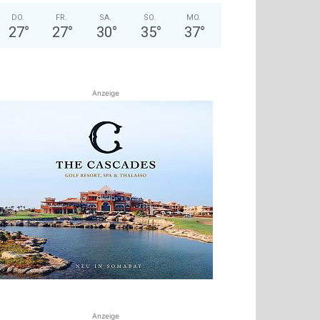
DO.
FR.
SA.
SO.
MO.
27
°
27
°
30
°
35
°
37
°
Anzeige
Anzeige