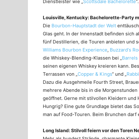
Dienstleister wie „
Scottsdale Bachelorette
“.
Louisville, Kentucky: Bachelorette-Party 
Die
Bourbon-Hauptstadt der Welt
enttäusch
Glas geht. In der Innenstadt befinden sich al
fünf Destillerien, die Touren anbieten un
Williams Bourbon Experience
,
Buzzard‘s Ro
die Whiskey-Blending-Klassen bei „
Barrels 
seinen eigenen Whiskey kreieren kann. Bes
Terrassen von „
Copper & Kings
“ und „
Rabbi
Dazu die Ausgehmeile Fourth Street, Brauer
mehrere Abende bis in die Morgenstunden 
geöffnet. Gerne mit stilvollen Kleidern un
Hungrig? Eine gute Grundlage bietet das S
man auf Food-Touren. Beim Brunchen darf 
Long Island: Stilvoll feiern vor den Toren 
Mehr als hundert Strände, charmante Klein