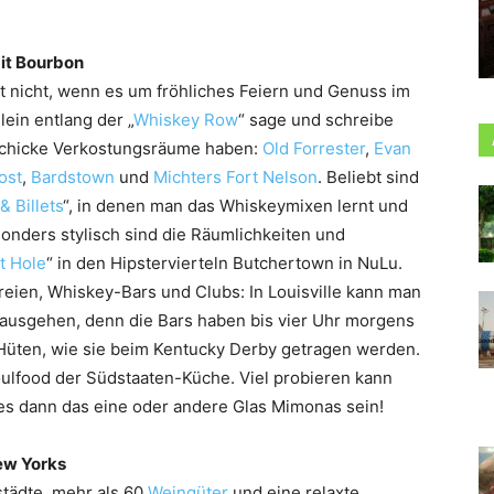
mit Bourbon
t nicht, wenn es um fröhliches Feiern und Genuss im
lein entlang der „
Whiskey Row
“ sage und schreibe
d schicke Verkostungsräume haben:
Old Forrester
,
Evan
ost
,
Bardstown
und
Michters Fort Nelson
. Beliebt sind
& Billets
“, in denen man das Whiskeymixen lernt und
onders stylisch sind die Räumlichkeiten und
t Hole
“ in den Hipstervierteln Butchertown in NuLu.
eien, Whiskey-Bars und Clubs: In Louisville kann man
ausgehen, denn die Bars haben bis vier Uhr morgens
d Hüten, wie sie beim Kentucky Derby getragen werden.
oulfood der Südstaaten-Küche. Viel probieren kann
es dann das eine oder andere Glas Mimonas sein!
New Yorks
städte, mehr als 60
Weingüter
und eine relaxte,