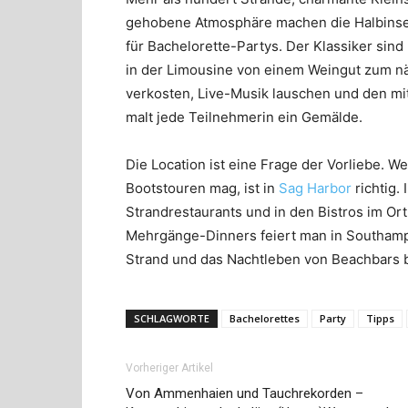
gehobene Atmosphäre machen die Halbinsel 
für Bachelorette-Partys. Der Klassiker sin
in der Limousine von einem Weingut zum nä
verkosten, Live-Musik lauschen und den mi
malt jede Teilnehmerin ein Gemälde.
Die Location ist eine Frage der Vorliebe. W
Bootstouren mag, ist in
Sag Harbor
richtig.
Strandrestaurants und in den Bistros im Ort
Mehrgänge-Dinners feiert man in Southam
Strand und das Nachtleben von Beachbars b
SCHLAGWORTE
Bachelorettes
Party
Tipps
Vorheriger Artikel
Von Ammenhaien und Tauchrekorden –