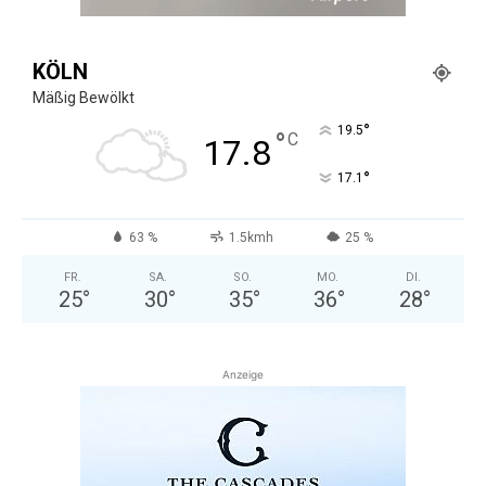
KÖLN
Mäßig Bewölkt
°
19.5
°
C
17.8
°
17.1
63 %
1.5kmh
25 %
FR.
SA.
SO.
MO.
DI.
25
°
30
°
35
°
36
°
28
°
Anzeige