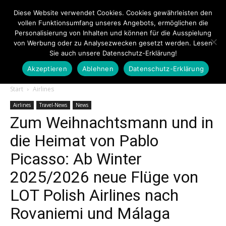
Diese Website verwendet Cookies. Cookies gewährleisten den
vollen Funktionsumfang unseres Angebots, ermöglichen die
Personalisierung von Inhalten und können für die Ausspielung
von Werbung oder zu Analysezwecken gesetzt werden. Lesen
Sie auch unsere Datenschutz-Erklärung!
Akzeptieren
Ablehnen
Datenschutz-Erklärung
Touristiknews.de
Start
Airlines
Airlines
Travel-News
News
Zum Weihnachtsmann und in
|
die Heimat von Pablo
Picasso: Ab Winter
Touristiknews
2025/2026 neue Flüge von
LOT Polish Airlines nach
Rovaniemi und Málaga
und