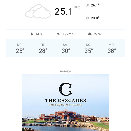
°
26.1
°
C
25.1
°
23.8
34 %
0.9kmh
75 %
DO.
FR.
SA.
SO.
MO.
25
°
28
°
30
°
35
°
38
°
Anzeige