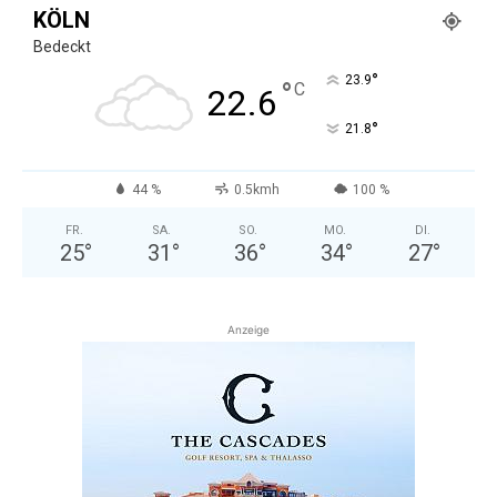
KÖLN
Bedeckt
°
23.9
°
C
22.6
°
21.8
44 %
0.5kmh
100 %
FR.
SA.
SO.
MO.
DI.
25
°
31
°
36
°
34
°
27
°
Anzeige