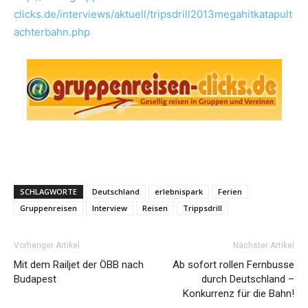
clicks.de/interviews/aktuell/tripsdrill2013megahitkatapult
achterbahn.php
SCHLAGWORTE
Deutschland
erlebnispark
Ferien
Gruppenreisen
Interview
Reisen
Trippsdrill
Vorheriger Artikel
Nächster Artikel
Mit dem Railjet der ÖBB nach
Ab sofort rollen Fernbusse
Budapest
durch Deutschland –
Konkurrenz für die Bahn!