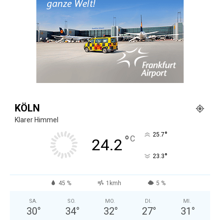
KÖLN
Klarer Himmel
°
25.7
°
C
24.2
°
23.3
45 %
1kmh
5 %
SA.
SO.
MO.
DI.
MI.
30
°
34
°
32
°
27
°
31
°