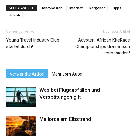
SCHLAGWORTE
Handykosten
Internet
Ratgeber
Tipps
Urlaub
Vorheriger Artikel
Nächster Artikel
Young Travel Industry Club
Ägypten: African KiteRace
startet durch!
Championships dramatisch
entschieden!
Verwandte Artikel
Mehr vom Autor
Was bei Flugausfällen und
Verspätungen gilt
Mallorca am Elbstrand