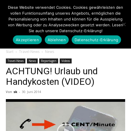
Diese Website verwendet Cookies. Cookies gewährleisten den
vollen Funktionsumfang unseres Angebots, ermöglichen die
Personalisierung von Inhalten und können für die Ausspielung
von Werbung oder zu Analysezwecken gesetzt werden. Lesen
Sie auch unsere Datenschutz-Erklärung!
Akzeptieren
Ablehnen
Datenschutz-Erklärung
Touristiknews.de
Start
Travel-News
News
Travel-News
News
Reportagen
Videos
ACHTUNG! Urlaub und
|
Handykosten (VIDEO)
Von
sk
-
30. Juni 2014
Touristiknews
und