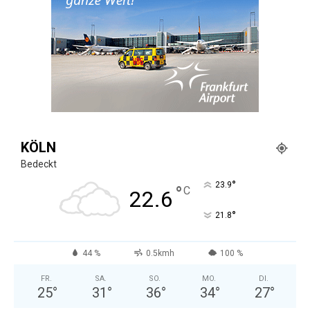
KÖLN
Bedeckt
°
23.9
°
C
22.6
°
21.8
44 %
0.5kmh
100 %
FR.
SA.
SO.
MO.
DI.
25
°
31
°
36
°
34
°
27
°