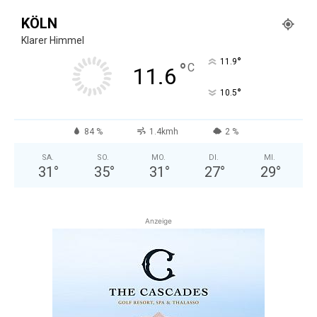
KÖLN
Klarer Himmel
°
11.9
°
C
11.6
°
10.5
84 %
1.4kmh
2 %
SA.
SO.
MO.
DI.
MI.
31
°
35
°
31
°
27
°
29
°
Anzeige