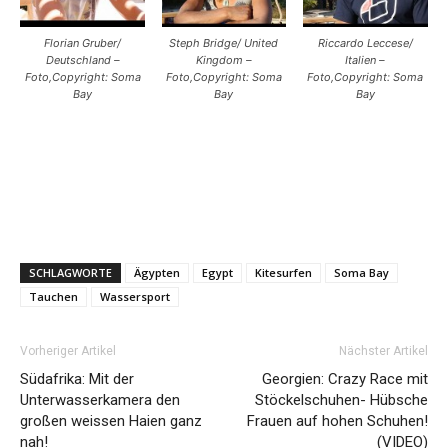
Florian Gruber/
Steph Bridge/ United
Riccardo Leccese/
Deutschland –
Kingdom –
Italien –
Foto,Copyright: Soma
Foto,Copyright: Soma
Foto,Copyright: Soma
Bay
Bay
Bay
SCHLAGWORTE
Ägypten
Egypt
Kitesurfen
Soma Bay
Tauchen
Wassersport
Vorheriger Artikel
Nächster Artikel
Südafrika: Mit der
Georgien: Crazy Race mit
Unterwasserkamera den
Stöckelschuhen- Hübsche
großen weissen Haien ganz
Frauen auf hohen Schuhen!
nah!
(VIDEO)