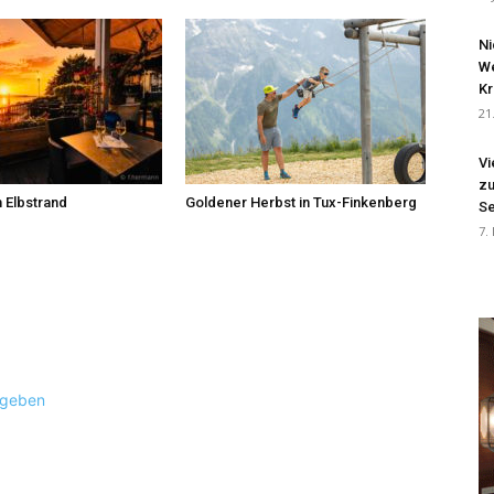
Ni
We
Kr
21
Vi
zu
 Elbstrand
Goldener Herbst in Tux-Finkenberg
Se
7.
ugeben