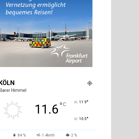
KÖLN
Klarer Himmel
°
11.9
°
C
11.6
°
10.5
84 %
1.4kmh
2 %