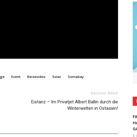
nge
Event
Reisevideo
Solar
Somabay
Nächster Artikel
Eistanz – Im Privatjet Albert Ballin durch die
Winterwelten in Ostasien!
Fi
Ha
G
3.