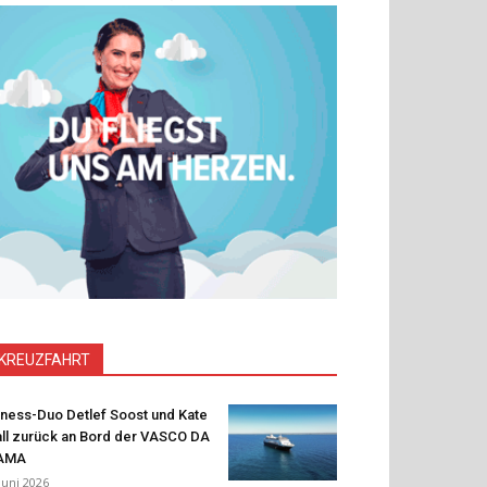
KREUZFAHRT
tness-Duo Detlef Soost und Kate
ll zurück an Bord der VASCO DA
AMA
 Juni 2026