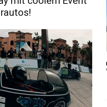
y mit coolem Event
rautos!
|
Touristiknews
und
Reiseempfehlungen.