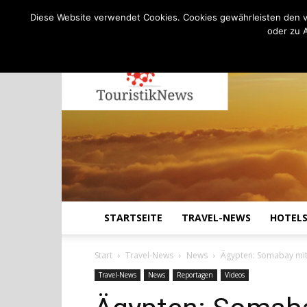
C
11.6
Samstag, August 8, 2026
Köln
Diese Website verwendet Cookies. Cookies gewährleisten den v
oder zu 
STARTSEITE
TRAVEL-NEWS
HOTEL
Start
Travel-News
News
Ägypten: Somabay mit
Travel-News
News
Reportagen
Videos