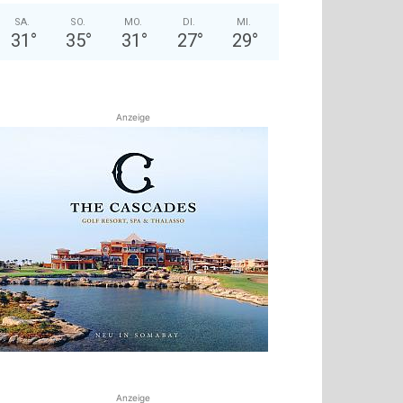
SA.
SO.
MO.
DI.
MI.
31
°
35
°
31
°
27
°
29
°
Anzeige
Anzeige