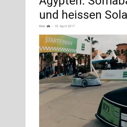
Ägypten: Somaba
und heissen Sola
Von
sk
-
10. April 2017