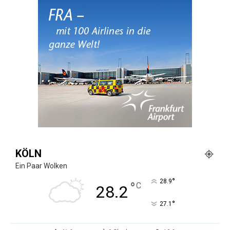
KÖLN
Ein Paar Wolken
°
28.9
°
C
28.2
°
27.1