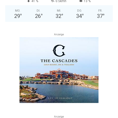
41 %
0.5kmh
13 %
MO.
DI.
MI.
DO.
FR.
29
°
26
°
32
°
34
°
37
°
Anzeige
Anzeige