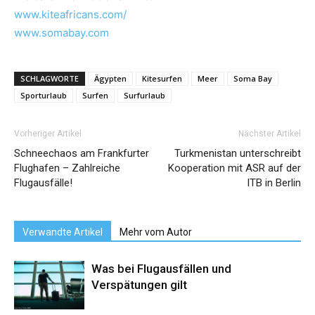
www.kiteafricans.com/
www.somabay.com
SCHLAGWORTE
Ägypten
Kitesurfen
Meer
Soma Bay
Sporturlaub
Surfen
Surfurlaub
Vorheriger Artikel
Nächster Artikel
Schneechaos am Frankfurter
Turkmenistan unterschreibt
Flughafen – Zahlreiche
Kooperation mit ASR auf der
Flugausfälle!
ITB in Berlin
Verwandte Artikel
Mehr vom Autor
Was bei Flugausfällen und
Verspätungen gilt