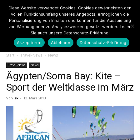
Diese Website verwendet Cookies. Cookies gewährleisten den
vollen Funktionsumfang unseres Angebots, ermöglichen die
Personalisierung von Inhalten und können für die Ausspielung
von Werbung oder zu Analysezwecken gesetzt werden. Lesen
Sie auch unsere Datenschutz-Erklärung!
Akzeptieren
Ablehnen
Datenschutz-Erklärung
Touristiknews.de
Start
Travel-News
News
Travel-News
News
Ägypten/Soma Bay: Kite –
|
Sport der Weltklasse im März
Von
sk
-
12. März 2013
Touristiknews
und