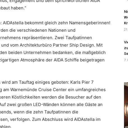
asmus, Engagement und dem sprichwörtlichen AIDA
ebaut haben.“
Ni
We
tin: AIDAstella bekommt gleich zehn Namensgeberinnen!
Kr
21
rden die verschiedenen Nationen und
rnehmens repräsentieren. Zwei Taufpatinnen
Vi
und vom Architekturbüro Partner Ship Design. Mit
zu
i den beiden Unternehmen bedanken, die maßgeblich
Se
zigartigen Atmosphäre der AIDA Schiffe beigetragen
7.
 wird am Tauftag einiges geboten: Karls Pier 7
ng am Warnemünde Cruise Center ein umfangreiches
eren Köstlichkeiten werden die Besucher auf den
Auf zwei großen LED-Wänden können alle Gäste an
bends, wenn die zehn Taufpatinnen die
en, verfolgen. Zum Abschluss wird AIDAstella im
ahlen.