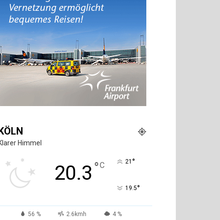
KÖLN
Klarer Himmel
°
21
°
C
20.3
°
19.5
56 %
2.6kmh
4 %