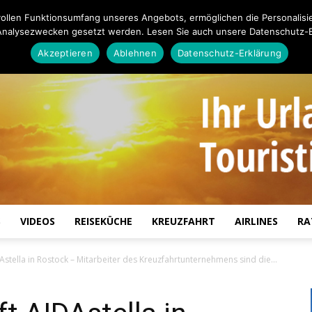
ollen Funktionsumfang unseres Angebots, ermöglichen die Personalisi
Analysezwecken gesetzt werden. Lesen Sie auch unsere Datenschutz-E
Akzeptieren
Ablehnen
Datenschutz-Erklärung
S
VIDEOS
REISEKÜCHE
KREUZFAHRT
AIRLINES
RA
Touristiknews.de
Astella in Rostock – Mitarbeiter des Kreuzfahrtunternehmens sind die...