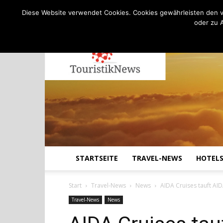
C
20.3
Freitag, August 7, 2026
Köln
Diese Website verwendet Cookies. Cookies gewährleisten den v
oder zu 
STARTSEITE
TRAVEL-NEWS
HOTEL
Start
Travel-News
News
AIDA Cruises tauft AID
Travel-News
News