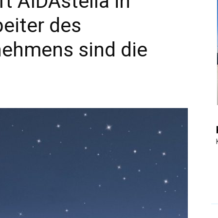
t AIDAstella in
eiter des
|
nehmens sind die
Touristiknews
und
Reiseempfehlungen.