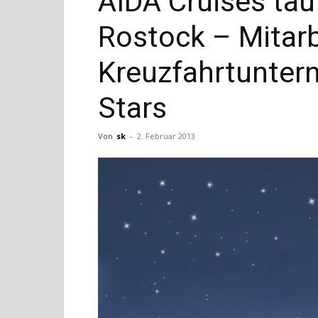
AIDA Cruises tauf
Rostock – Mitarb
Kreuzfahrtunter
Stars
Von
sk
-
2. Februar 2013