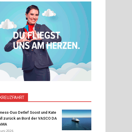
KREUZFAHRT
tness-Duo Detlef Soost und Kate
ll zurück an Bord der VASCO DA
AMA
 Juni 2026