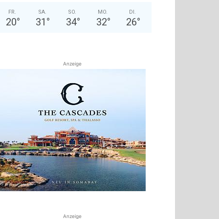
FR.
SA.
SO.
MO.
DI.
20
°
31
°
34
°
32
°
26
°
Anzeige
Anzeige