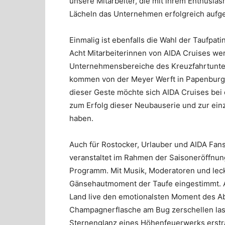
unsere Mitarbeiter, die mit ihrem Enthusi
Lächeln das Unternehmen erfolgreich aufg
Einmalig ist ebenfalls die Wahl der Taufpa
Acht Mitarbeiterinnen von AIDA Cruises we
Unternehmensbereiche des Kreuzfahrtunte
kommen von der Meyer Werft in Papenburg 
dieser Geste möchte sich AIDA Cruises be
zum Erfolg dieser Neubauserie und zur ein
haben.
Auch für Rostocker, Urlauber und AIDA Fans
veranstaltet im Rahmen der Saisoneröffnu
Programm. Mit Musik, Moderatoren und leck
Gänsehautmoment der Taufe eingestimmt. 
Land live den emotionalsten Moment des A
Champagnerflasche am Bug zerschellen lass
Sternenglanz eines Höhenfeuerwerks erstr