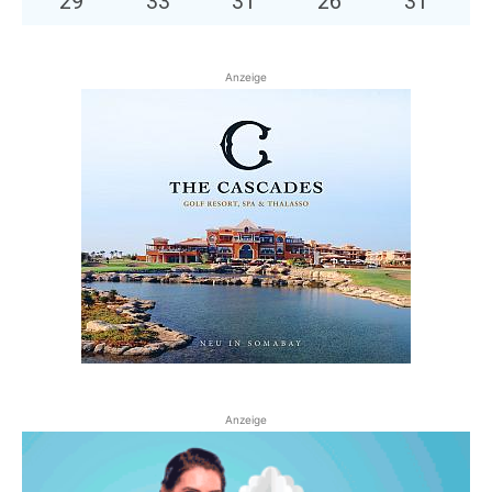
29
°
33
°
31
°
26
°
31
°
Anzeige
Anzeige