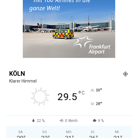
KÖLN
Klarer Himmel
°
30
°
C
29.5
°
28
22 %
0.9kmh
9 %
SA.
SO.
MO.
DI.
MI.