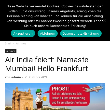
Diese Website verwendet Cookies. Cookies gewährleisten den
vollen Funktionsumfang unseres Angebots, ermöglichen die
Personalisierung von Inhalten und können für die Ausspielung
von Werbung oder zu Analysezwecken gesetzt werden. Lesen
Sie auch unsere Datenschutz-Erklärung!
Akzeptieren
Ablehnen
Datenschutz-Erklärung
Touristiknews.de
Start
Airlines
Airlines
Air India feiert: Namaste
|
Mumbai! Hello Frankfurt
Von
admin
-
21. Oktober 2019
Touristiknews
und