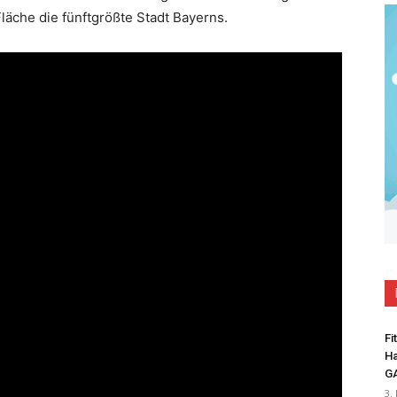
läche die fünftgrößte Stadt Bayerns.
Fi
Ha
G
3.