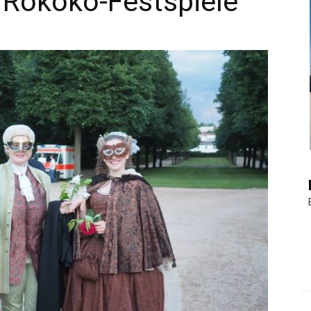
 Rokoko-Festspiele
|
Touristiknews
und
Reiseempfehlungen.