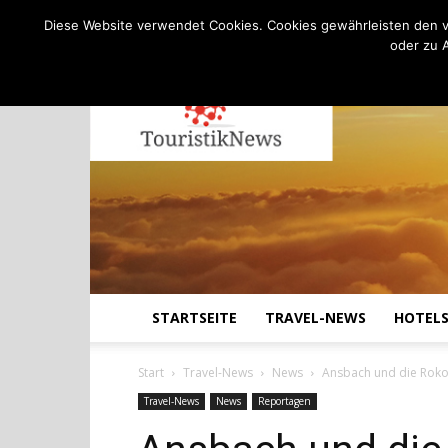
C
17.3
Donnerstag, August 6, 2026
Köln
Diese Website verwendet Cookies. Cookies gewährleisten den v
oder zu 
STARTSEITE
TRAVEL-NEWS
HOTEL
Start
Travel-News
News
Ansbach und die Roko
Travel-News
News
Reportagen