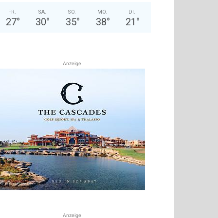
FR.
SA.
SO.
MO.
DI.
27
°
30
°
35
°
38
°
21
°
Anzeige
Anzeige