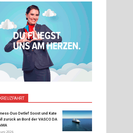
KREUZFAHRT
tness-Duo Detlef Soost und Kate
ll zurück an Bord der VASCO DA
AMA
 Juni 2026