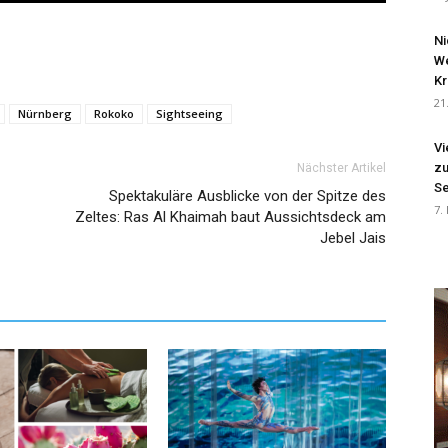
Ni
We
Kr
21
Nürnberg
Rokoko
Sightseeing
Vi
zu
Nächster Artikel
Se
Spektakuläre Ausblicke von der Spitze des
7.
Zeltes: Ras Al Khaimah baut Aussichtsdeck am
Jebel Jais