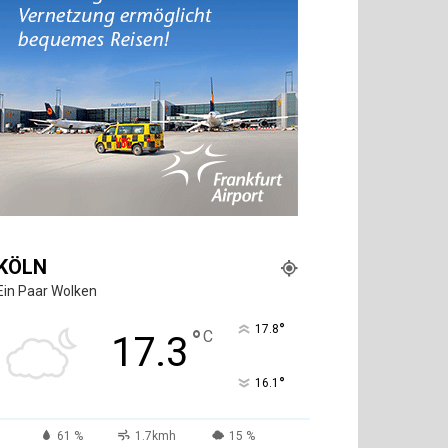
KÖLN
Ein Paar Wolken
°
17.8
°
C
17.3
°
16.1
61 %
1.7kmh
15 %