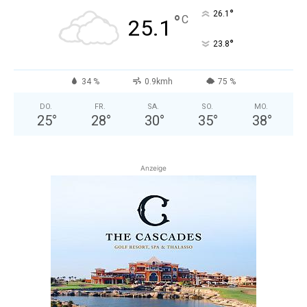
°
26.1
°
C
25.1
°
23.8
34 %
0.9kmh
75 %
DO.
FR.
SA.
SO.
MO.
25
°
28
°
30
°
35
°
38
°
Anzeige