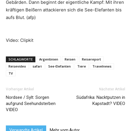
Gebärden. Dann beginnt der eigentliche Kampf: Mit ihren
kräftigen Beißern attackieren sich die See-Elefanten bis
aufs Blut. (afp)
Video: Clipkit
SCHLAGWORTE
Argentinien
Reisen
Reisereport
Reisevideo
safari
See-Elefanten
Tiere
Travelnews
TV
Vorheriger Artikel
Nächster Artikel
Nordsee / Sylt: Sorgen
Südafrika: Nacktputzen in
aufgrund Seehundsterben
Kapstadt? VIDEO
VIDEO
Verwandte Artikel
Mehr vom Autor