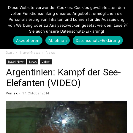
Diese Website verwendet Cookies. Cookies gewährleisten den
vollen Funktionsumfang unseres Angebots, ermöglichen die
Personalisierung von Inhalten und können für die Ausspielung
von Werbung oder zu Analysezwecken gesetzt werden. Lesen
Sie auch unsere Datenschutz-Erklärung!
Akzeptieren
Ablehnen
Datenschutz-Erklärung
Touristiknews.de
Start
Travel-News
News
Travel-News
News
Videos
Argentinien: Kampf der See-
|
Elefanten (VIDEO)
Von
sk
-
17. Oktober 2014
Touristiknews
und