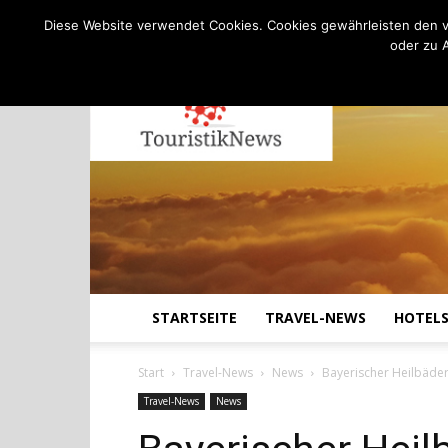
C
11.4
Freitag, August 7, 2026
Köln
Diese Website verwendet Cookies. Cookies gewährleisten den v
oder zu 
STARTSEITE
TRAVEL-NEWS
HOTEL
Start
Travel-News
News
Bayerischer Heilbäde
Travel-News
News