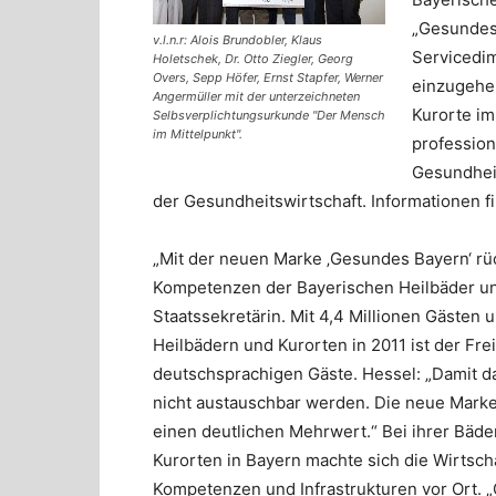
„Gesundes
v.l.n.r: Alois Brundobler, Klaus
Servicedim
Holetschek, Dr. Otto Ziegler, Georg
Overs, Sepp Höfer, Ernst Stapfer, Werner
einzugehen
Angermüller mit der unterzeichneten
Kurorte im 
Selbsverplichtungsurkunde "Der Mensch
im Mittelpunkt".
profession
Gesundhei
der Gesundheitswirtschaft. Informationen 
„Mit der neuen Marke ‚Gesundes Bayern‘ rück
Kompetenzen der Bayerischen Heilbäder und 
Staatssekretärin. Mit 4,4 Millionen Gästen
Heilbädern und Kurorten in 2011 ist der Fr
deutschsprachigen Gäste. Hessel: „Damit da
nicht austauschbar werden. Die neue Marke s
einen deutlichen Mehrwert.“ Bei ihrer Bäd
Kurorten in Bayern machte sich die Wirtscha
Kompetenzen und Infrastrukturen vor Ort. 