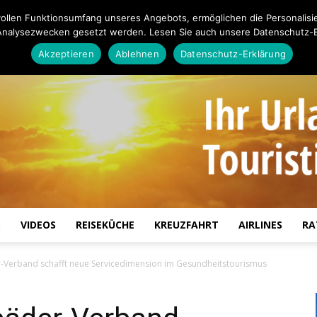
ollen Funktionsumfang unseres Angebots, ermöglichen die Personalisi
Analysezwecken gesetzt werden. Lesen Sie auch unsere Datenschutz-E
Akzeptieren
Ablehnen
Datenschutz-Erklärung
S
VIDEOS
REISEKÜCHE
KREUZFAHRT
AIRLINES
RA
Touristiknews.de
r-Verband schafft neue Servicedimension im Gesundheitstourismus