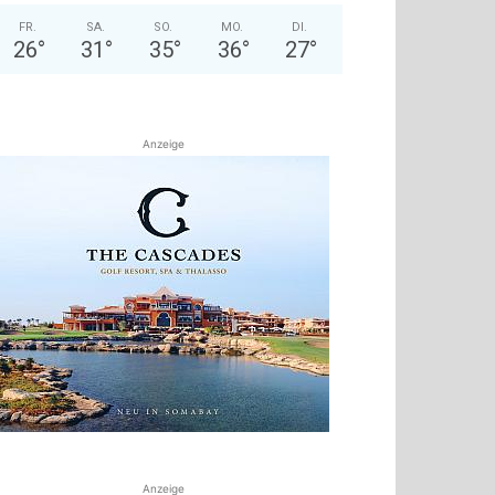
FR.
SA.
SO.
MO.
DI.
26
°
31
°
35
°
36
°
27
°
Anzeige
Anzeige