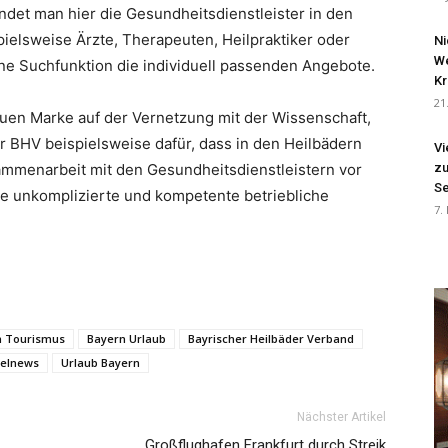
findet man hier die Gesundheitsdienstleister in den
ielsweise Ärzte, Therapeuten, Heilpraktiker oder
Ni
We
ne Suchfunktion die individuell passenden Angebote.
Kr
21
uen Marke auf der Vernetzung mit der Wissenschaft,
er BHV beispielsweise dafür, dass in den Heilbädern
Vi
ammenarbeit mit den Gesundheitsdienstleistern vor
zu
Se
e unkomplizierte und kompetente betriebliche
7.
n Tourismus
Bayern Urlaub
Bayrischer Heilbäder Verband
elnews
Urlaub Bayern
Nächster Artikel
Großflughafen Frankfurt durch Streik