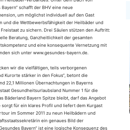
 Bayern“ schafft der BHV eine neue
ension, um möglichst individuell auf den Gast
 und die Wettbewerbsfähigkeit der Heilbäder und
Freistaat zu sichern. Drei Säulen stützen den Auftritt:
elle Beratung, Ganzheitlichkeit der gesamten
tskompetenz und eine konsequente Vernetzung mit
finden sich unter www.gesundes-bayern.de.
en wir die vielfältigen, teils verborgenen
Kurorte stärker in den Fokus“, betont die
 und 22,1 Millionen Übernachtungen in Bayerns
eistaat Gesundheitsurlaubsland Nummer 1 für die
s Bäderland Bayern Spitze bleibt, darf das Angebot
orgt für ein klares Profil und liefert dem Kurgast
ertour im Sommer 2011 zu neun Heilbädern und
ftsstaatssekretärin ein genaues Bild der
„Gesundes Bayern“ ist eine logische Konsequenz des