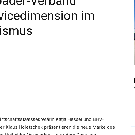
lbäder-Verband
rvicedimension im
|
rismus
Touristiknews
und
rtschaftsstaatssekretärin Katja Hessel und BHV-
er Klaus Holetschek präsentieren die neue Marke des
Reiseempfehlungen.
en Heilbäder-Verbandes. Unter dem Dach von