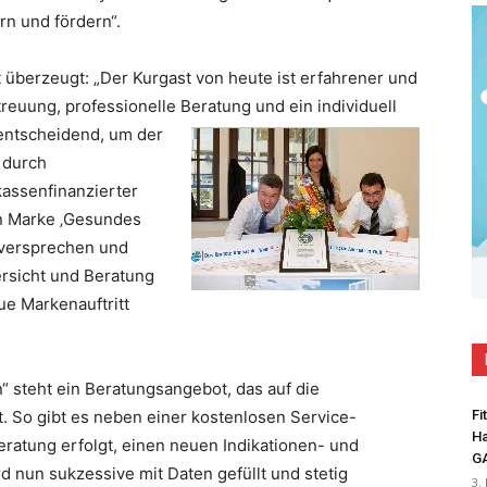
rn und fördern“.
t überzeugt: „Der Kurgast von heute ist erfahrener und
euung, professionelle Beratung und ein individuell
ntscheidend, um der
 durch
assenfinanzierter
n Marke ‚Gesundes
sversprechen und
rsicht und Beratung
ue Markenauftritt
 steht ein Beratungsangebot, das auf die
t. So gibt es neben einer kostenlosen Service-
Fi
Ha
ratung erfolgt, einen neuen Indikationen- und
G
d nun sukzessive mit Daten gefüllt und stetig
3.