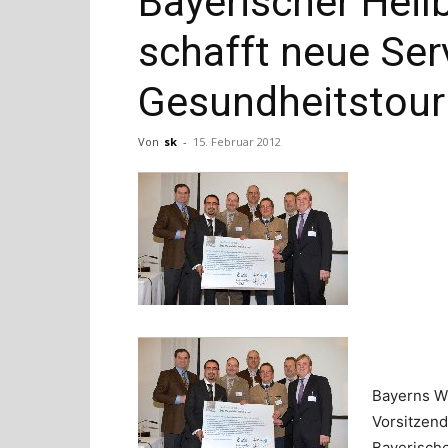
Bayerischer Hei
schafft neue Se
Gesundheitstou
Von
sk
-
15. Februar 2012
Bayerns Wi
Vorsitzend
Bayerisch