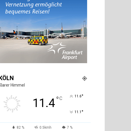
KÖLN
Klarer Himmel
°
11.6
°
C
11.4
°
11.1
82 %
0.5kmh
7 %