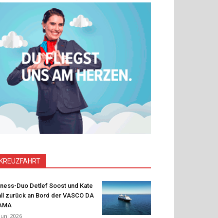
KREUZFAHRT
tness-Duo Detlef Soost und Kate
ll zurück an Bord der VASCO DA
AMA
 Juni 2026