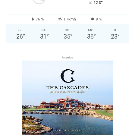
°
12.3
76 %
1.4kmh
8 %
FR.
SA.
SO.
MO.
DI.
26
°
31
°
35
°
36
°
23
°
Anzeige