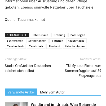
Informationen über Ausrüstung und deren Pflege
geboten. Ebenso sinnvolle Ratgeber über Tauchziele.
Quelle: Tauchmaske.net
SCHLAGWORTE
Hotel-Urlaub
Ordnung
Pool liegen
Schnorcheln
Sonne tanken
Tauchen
tauchmaske
Tauchurlaub
Tauchziele
Thailand
Urlaubs-Typen
Vorheriger Artikel
Nächster Artikel
Studie:Großteil der Deutschen
TUI fly baut Flotte zum
belohnt sich selbst
Sommerflugplan auf 39
Flugzeuge aus
Verwandte Artikel
Mehr vom Autor
Waldbrand im Urlaub: Was Reisende