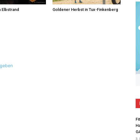
 Elbstrand
Goldener Herbst in Tux-Finkenberg
ugeben
Fi
Ha
G
3.