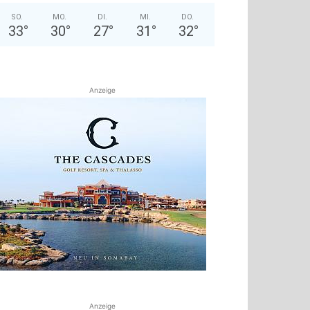
SO.
MO.
DI.
MI.
DO.
33
°
30
°
27
°
31
°
32
°
Anzeige
Anzeige