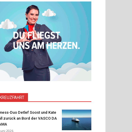
KREUZFAHRT
tness-Duo Detlef Soost und Kate
ll zurück an Bord der VASCO DA
AMA
 Juni 2026