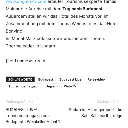
www.ungarn-tv.com
erläuter Tourismusexperte Tamas
Molnar die Anreise mit dem
Zug nach Budapest
.
Außerdem stellen wir das Hotel des Monats vor. Im
Zusammenhang mit dem Thema Wein ist dies das Hotel
Bonvino.
Im Monat März befassen wir uns mit dem Thema:
Thermalbäder in Ungarn
[field name=stream]
SCHLAGWORTE
Budapest
Budapest Live
Reisevideo
Tourismusmagazin
Ungarn
Web-TV
Vorheriger Artikel
Nächster Artikel
BUDAPEST LIVE!
Südafrika – Lodgereport: Die
Tourismusmagazin aus
Sabi Sabi earth Lodge
Budapests Weinkeller – Teil 1