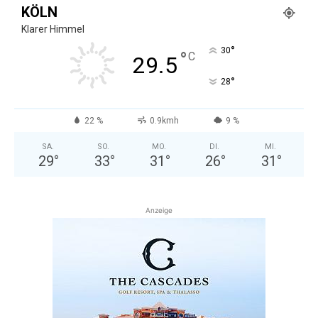
KÖLN
Klarer Himmel
°
30
°
C
29.5
°
28
22 %
0.9kmh
9 %
SA.
SO.
MO.
DI.
MI.
29
°
33
°
31
°
26
°
31
°
Anzeige