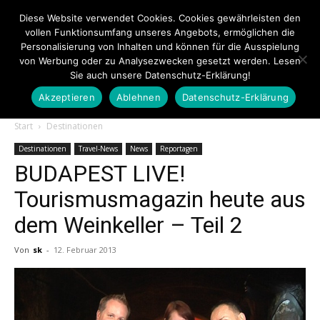
Diese Website verwendet Cookies. Cookies gewährleisten den
vollen Funktionsumfang unseres Angebots, ermöglichen die
Personalisierung von Inhalten und können für die Ausspielung
von Werbung oder zu Analysezwecken gesetzt werden. Lesen
Sie auch unsere Datenschutz-Erklärung!
Akzeptieren
Ablehnen
Datenschutz-Erklärung
Touristiknews.de
Start
Destinationen
Destinationen
Travel-News
News
Reportagen
BUDAPEST LIVE!
|
Tourismusmagazin heute aus
dem Weinkeller – Teil 2
Touristiknews
Von
sk
-
12. Februar 2013
und