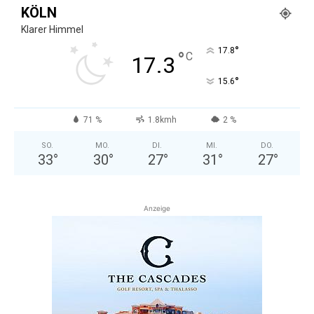
KÖLN
Klarer Himmel
°
17.8
°
C
17.3
°
15.6
71 %
1.8kmh
2 %
SO.
MO.
DI.
MI.
DO.
33
°
30
°
27
°
31
°
27
°
Anzeige