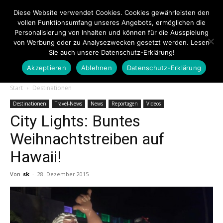
Diese Website verwendet Cookies. Cookies gewährleisten den
vollen Funktionsumfang unseres Angebots, ermöglichen die
Personalisierung von Inhalten und können für die Ausspielung
von Werbung oder zu Analysezwecken gesetzt werden. Lesen
Sie auch unsere Datenschutz-Erklärung!
Akzeptieren
Ablehnen
Datenschutz-Erklärung
Touristiknews.de
Start
Destinationen
Destinationen
Travel-News
News
Reportagen
Videos
City Lights: Buntes
|
Weihnachtstreiben auf
Hawaii!
Touristiknews
Von
sk
-
28. Dezember 2015
und