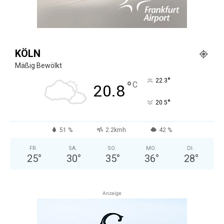
KÖLN
Mäßig Bewölkt
°
22.3
°
C
20.8
°
20.5
51 %
2.2kmh
42 %
FR.
SA.
SO.
MO.
DI.
25
°
30
°
35
°
36
°
28
°
Anzeige