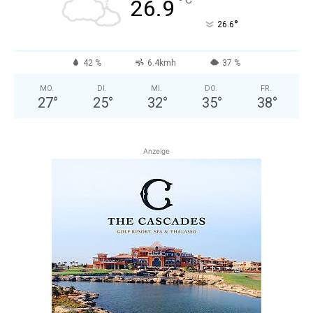
°
26.9
°
26.6
42 %
6.4kmh
37 %
MO.
DI.
MI.
DO.
FR.
27
°
25
°
32
°
35
°
38
°
Anzeige