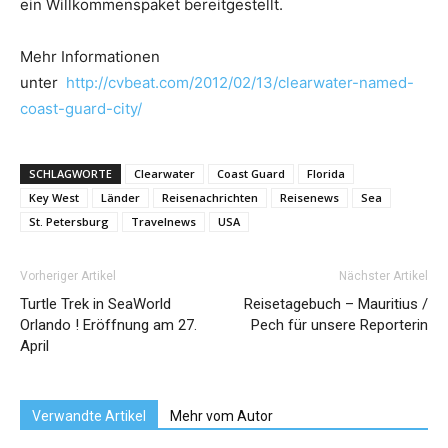
ein Willkommenspaket bereitgestellt.
Mehr Informationen
unter
http://cvbeat.com/2012/02/13/clearwater-named-
coast-guard-city/
SCHLAGWORTE
Clearwater
Coast Guard
Florida
Key West
Länder
Reisenachrichten
Reisenews
Sea
St. Petersburg
Travelnews
USA
Vorheriger Artikel
Nächster Artikel
Turtle Trek in SeaWorld
Reisetagebuch – Mauritius /
Orlando ! Eröffnung am 27.
Pech für unsere Reporterin
April
Verwandte Artikel
Mehr vom Autor