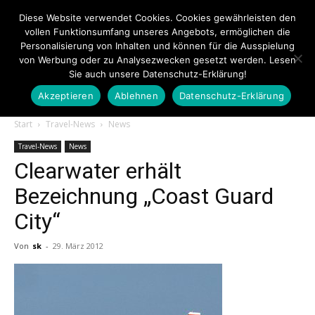
Diese Website verwendet Cookies. Cookies gewährleisten den
vollen Funktionsumfang unseres Angebots, ermöglichen die
Personalisierung von Inhalten und können für die Ausspielung
von Werbung oder zu Analysezwecken gesetzt werden. Lesen
Sie auch unsere Datenschutz-Erklärung!
Akzeptieren
Ablehnen
Datenschutz-Erklärung
Touristiknews.de
Start
Travel-News
News
Travel-News
News
Clearwater erhält
|
Bezeichnung „Coast Guard
City“
Touristiknews
Von
sk
-
29. März 2012
und