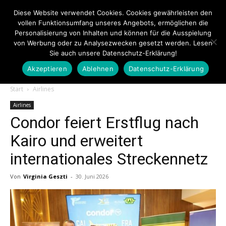
Diese Website verwendet Cookies. Cookies gewährleisten den
vollen Funktionsumfang unseres Angebots, ermöglichen die
Personalisierung von Inhalten und können für die Ausspielung
von Werbung oder zu Analysezwecken gesetzt werden. Lesen
Sie auch unsere Datenschutz-Erklärung!
Akzeptieren
Ablehnen
Datenschutz-Erklärung
Touristiknews.de
Start
Airlines
Airlines
Condor feiert Erstflug nach
|
Kairo und erweitert
internationales Streckennetz
Touristiknews
Von
Virginia Geszti
-
30. Juni 2026
und