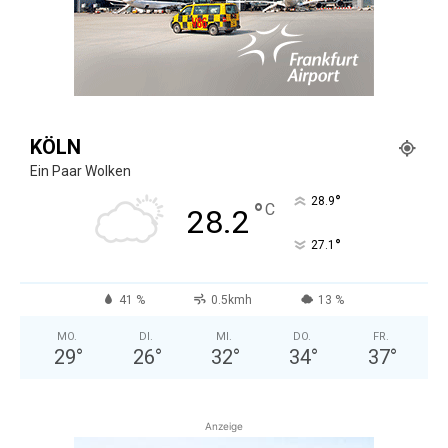
KÖLN
Ein Paar Wolken
°
28.9
°
C
28.2
°
27.1
41 %
0.5kmh
13 %
MO.
DI.
MI.
DO.
FR.
29
°
26
°
32
°
34
°
37
°
Anzeige