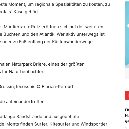
kte Moment, um regionale Spezialitäten zu kosten, zu
ntais“ Käse gehört.
es Moutiers-en-Retz eröffnen sich auf der weiteren
 Buchten und den Atlantik. Wer aktiv unterwegs ist,
le oder zu Fuß entlang der Küstenwanderwege
nalen Naturpark Brière, eines der größten
 für Naturbeobachter.
Grossin; lecossois © Florian-Peroud
de aufeinandertreffen
Fi
Ha
eterlange Sandstrände und ausgedehnte
G
de-Monts finden Surfer, Kitesurfer und Windsportler
3.