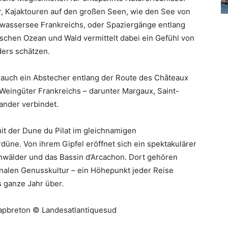
r, Kajaktouren auf den großen Seen, wie den See von
ßwassersee Frankreichs, oder Spaziergänge entlang
schen Ozean und Wald vermittelt dabei ein Gefühl von
ders schätzen.
auch ein Abstecher entlang der Route des Châteaux
Weingüter Frankreichs – darunter Margaux, Saint-
nander verbindet.
mit der Dune du Pilat im gleichnamigen
üne. Von ihrem Gipfel eröffnet sich ein spektakulärer
ernwälder und das Bassin d’Arcachon. Dort gehören
onalen Genusskultur – ein Höhepunkt jeder Reise
s ganze Jahr über.
Capbreton © Landesatlantiquesud