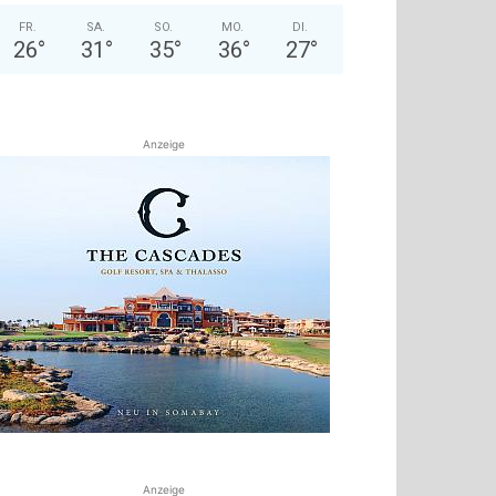
FR.
SA.
SO.
MO.
DI.
26
°
31
°
35
°
36
°
27
°
Anzeige
Anzeige