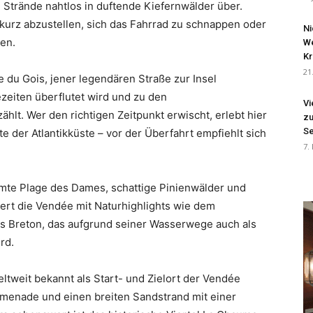
 Strände nahtlos in duftende Kiefernwälder über.
kurz abzustellen, sich das Fahrrad zu schnappen oder
Ni
en.
We
Kr
21
 du Gois, jener legendären Straße zur Insel
ezeiten überflutet wird und zu den
Vi
lt. Wer den richtigen Zeitpunkt erwischt, erlebt hier
zu
Se
 der Atlantikküste – vor der Überfahrt empfiehlt sich
7.
hmte Plage des Dames, schattige Pinienwälder und
ert die Vendée mit Naturhighlights wie dem
 Breton, das aufgrund seiner Wasserwege auch als
rd.
eltweit bekannt als Start- und Zielort der Vendée
omenade und einen breiten Sandstrand mit einer