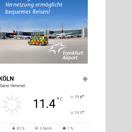
KÖLN
Klarer Himmel
°
11.6
°
C
11.4
°
11.1
82 %
0.5kmh
7 %