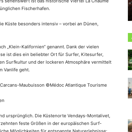
s sehenswert ist das historische Viertel La Chaume
ünglichen Fischerhafen.
ie Küste besonders intensiv – vorbei an Dünen,
uch „Klein-Kalifornien“ genannt. Dank der vielen
ist dies ein beliebter Ort für Surfer, Kitesurfer,
ten Surfkultur und der lockeren Atmosphäre vermittelt
m Vanlife geht.
_Carcans-Maubuisson ©Médoc Atlantique Tourisme
en
und ursprünglich. Die Küstenorte Vendays-Montalivet,
rzehnten feste Größen in der europäischen Surf-
eiche Möglichkeiten für entspannte Naturerlebnisse: