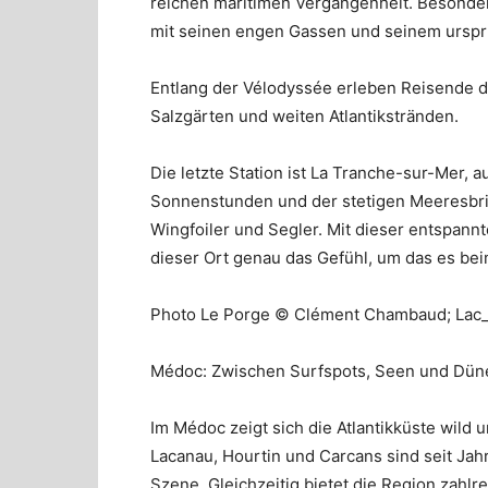
reichen maritimen Vergangenheit. Besonder
mit seinen engen Gassen und seinem urspr
Entlang der Vélodyssée erleben Reisende d
Salzgärten und weiten Atlantikstränden.
Die letzte Station ist La Tranche-sur-Mer, a
Sonnenstunden und der stetigen Meeresbrise 
Wingfoiler und Segler. Mit dieser entspann
dieser Ort genau das Gefühl, um das es bei
Photo Le Porge © Clément Chambaud; Lac
Médoc: Zwischen Surfspots, Seen und Dün
Im Médoc zeigt sich die Atlantikküste wild 
Lacanau, Hourtin und Carcans sind seit Jah
Szene. Gleichzeitig bietet die Region zahlr