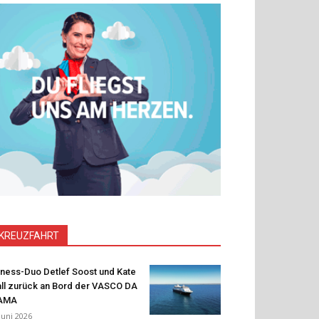
KREUZFAHRT
tness-Duo Detlef Soost und Kate
ll zurück an Bord der VASCO DA
AMA
 Juni 2026