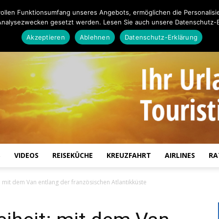
ollen Funktionsumfang unseres Angebots, ermöglichen die Personalisi
Analysezwecken gesetzt werden. Lesen Sie auch unsere Datenschutz-E
Akzeptieren
Ablehnen
Datenschutz-Erklärung
S
VIDEOS
REISEKÜCHE
KREUZFAHRT
AIRLINES
RA
Touristiknews.de
: mit dem Van entlang der französischen Atlantikküste