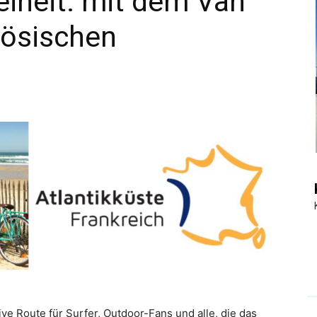
eiheit: mit dem Van
zösischen
|
Touristiknews
und
Reiseempfehlungen.
ive Route für Surfer, Outdoor-Fans und alle, die das