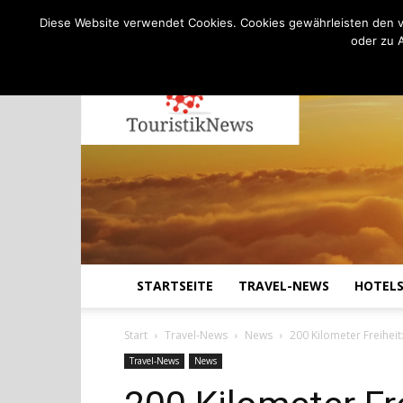
C
11.4
Freitag, August 7, 2026
Köln
Diese Website verwendet Cookies. Cookies gewährleisten den v
oder zu 
STARTSEITE
TRAVEL-NEWS
HOTEL
Start
Travel-News
News
200 Kilometer Freiheit
Travel-News
News