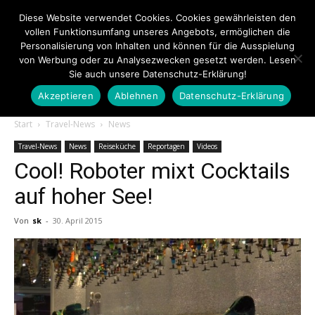
Diese Website verwendet Cookies. Cookies gewährleisten den
vollen Funktionsumfang unseres Angebots, ermöglichen die
Personalisierung von Inhalten und können für die Ausspielung
von Werbung oder zu Analysezwecken gesetzt werden. Lesen
Sie auch unsere Datenschutz-Erklärung!
Akzeptieren
Ablehnen
Datenschutz-Erklärung
Touristiknews.de
Start
Travel-News
News
Travel-News
News
Reiseküche
Reportagen
Videos
Cool! Roboter mixt Cocktails
|
auf hoher See!
Von
sk
-
30. April 2015
Touristiknews
und