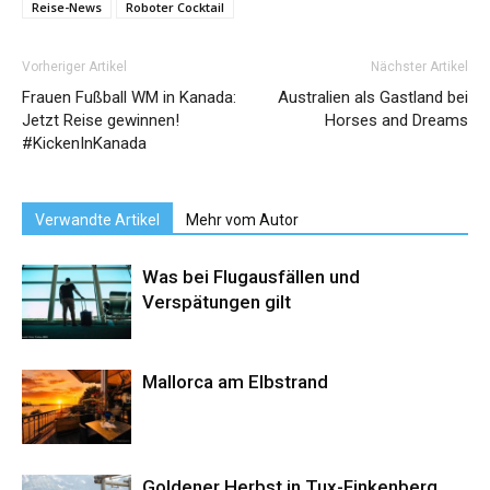
Reise-News
Roboter Cocktail
Vorheriger Artikel
Nächster Artikel
Frauen Fußball WM in Kanada:
Australien als Gastland bei
Jetzt Reise gewinnen!
Horses and Dreams
#KickenInKanada
Verwandte Artikel
Mehr vom Autor
Was bei Flugausfällen und
Verspätungen gilt
Mallorca am Elbstrand
Goldener Herbst in Tux-Finkenberg