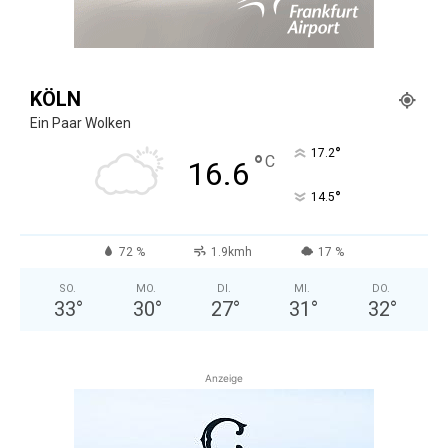
KÖLN
Ein Paar Wolken
°
17.2
°
C
16.6
°
14.5
72 %
1.9kmh
17 %
SO.
MO.
DI.
MI.
DO.
33
°
30
°
27
°
31
°
32
°
Anzeige