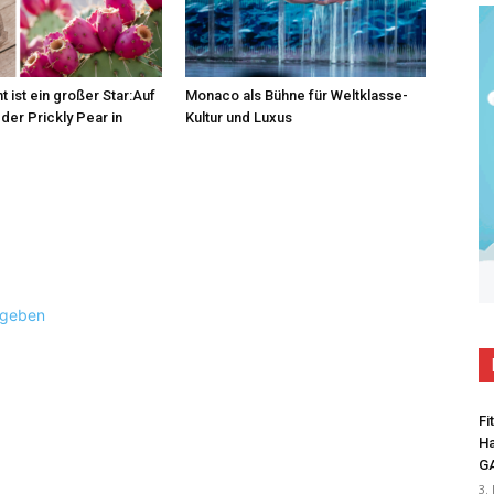
t ist ein großer Star:Auf
Monaco als Bühne für Weltklasse-
der Prickly Pear in
Kultur und Luxus
ugeben
Fi
Ha
G
3.