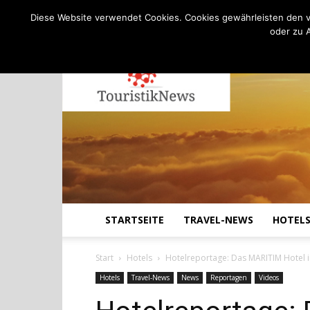
C
19.5
Donnerstag, August 6, 2026
Köln
Diese Website verwendet Cookies. Cookies gewährleisten den v
oder zu 
STARTSEITE
TRAVEL-NEWS
HOTEL
Start
Hotels
Hotelreportage: Das MARITIM Hotel i
Hotels
Travel-News
News
Reportagen
Videos