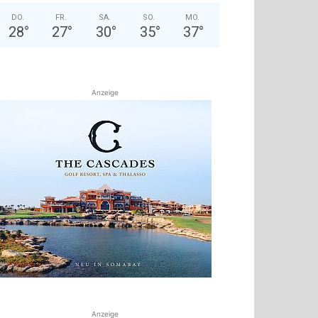
DO.
FR.
SA.
SO.
MO.
28
°
27
°
30
°
35
°
37
°
Anzeige
Anzeige