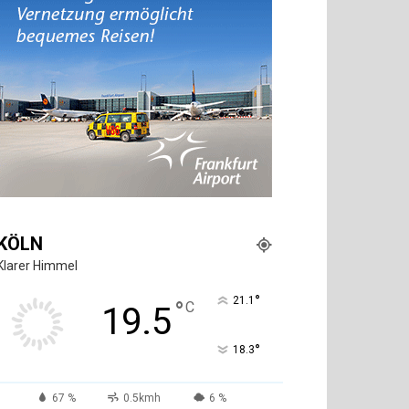
KÖLN
Klarer Himmel
°
21.1
°
C
19.5
°
18.3
67 %
0.5kmh
6 %