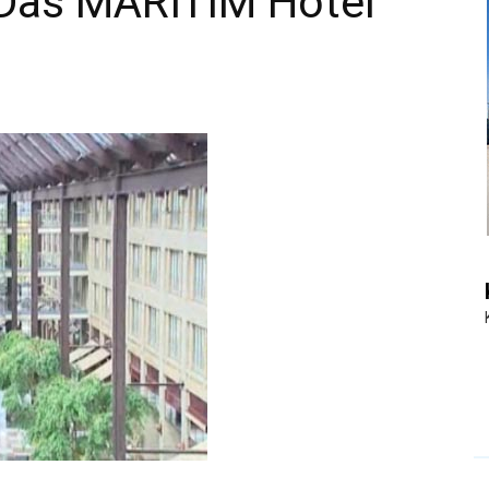
 Das MARITIM Hotel
|
Touristiknews
und
Reiseempfehlungen.