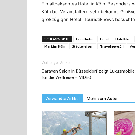
Ein altbekanntes Hotel in Köln. Besonders 
Köln bei Veranstaltern sehr bekannt. Großv
großzügigen Hotel. Touristiknews besucht
SCHLAGWORTE
Eventhotel
Hotel
Hotelfilm
Maritim Köln
Städtereisen
Travelnews24
Ve
Vorheriger Artikel
Caravan Salon in Düsseldorf zeigt Luxusmobile
für die Weltreise – VIDEO
Verwandte Artikel
Mehr vom Autor