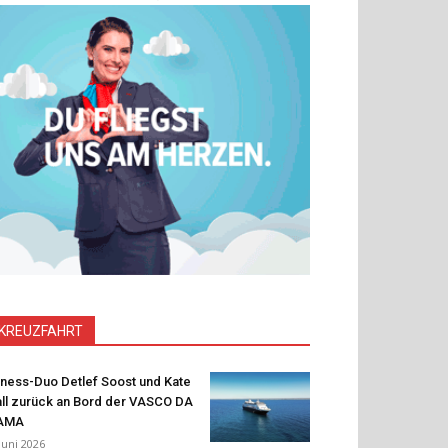
KREUZFAHRT
tness-Duo Detlef Soost und Kate
ll zurück an Bord der VASCO DA
AMA
 Juni 2026