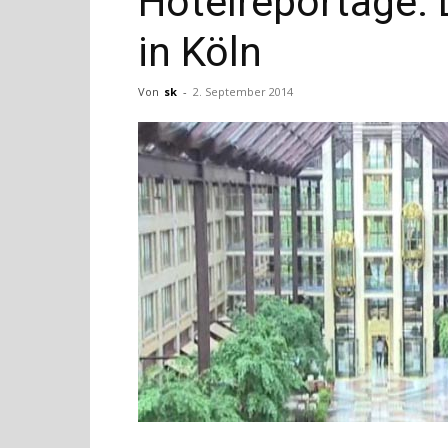
Hotelreportage:
in Köln
Von
sk
-
2. September 2014