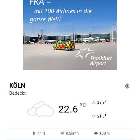
KÖLN
Bedeckt
°
23.9
°
C
22.6
°
21.8
44 %
0.5kmh
100 %