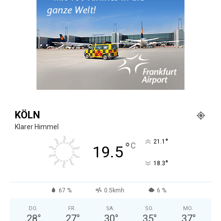
KÖLN
Klarer Himmel
°
21.1
°
C
19.5
°
18.3
67 %
0.5kmh
6 %
DO.
FR.
SA.
SO.
MO.
28
°
27
°
30
°
35
°
37
°