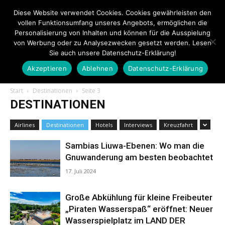
Diese Website verwendet Cookies. Cookies gewährleisten den
vollen Funktionsumfang unseres Angebots, ermöglichen die
Personalisierung von Inhalten und können für die Ausspielung
von Werbung oder zu Analysezwecken gesetzt werden. Lesen
Sie auch unsere Datenschutz-Erklärung!
Akzeptieren
Ablehnen
Datenschutz-Erklärung
Touristiknews.de
Start
Destinationen
Seite 3
DESTINATIONEN
|
Airlines
Destinationen
Hotels
Interviews
Kreuzfahrt
Sambias Liuwa-Ebenen: Wo man die
Gnuwanderung am besten beobachtet
Touristiknews
17. Juli 2024
Große Abkühlung für kleine Freibeuter
„Piraten Wasserspaß“ eröffnet: Neuer
und
Wasserspielplatz im LAND DER