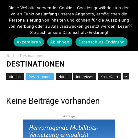
Diese Website verwendet Cookies. Cookies gewährleisten den
vollen Funktionsumfang unseres Angebots, ermöglichen die
Personalisierung von Inhalten und können für die Ausspielung
von Werbung oder zu Analysezwecken gesetzt werden. Lesen
Sie auch unsere Datenschutz-Erklärung!
Akzeptieren
Ablehnen
Datenschutz-Erklärung
Touristiknews.de
Start
Destinationen
DESTINATIONEN
|
Airlines
Destinationen
Hotels
Interviews
Kreuzfahrt
Keine Beiträge vorhanden
Touristiknews
Anzeige
und