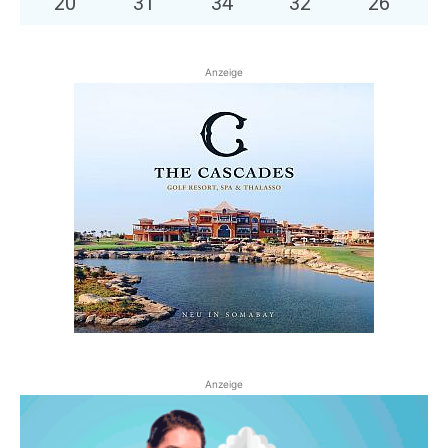
20
°
31
°
34
°
32
°
26
°
Anzeige
Anzeige