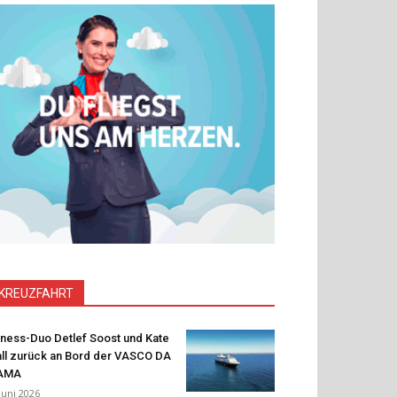
KREUZFAHRT
tness-Duo Detlef Soost und Kate
ll zurück an Bord der VASCO DA
AMA
 Juni 2026