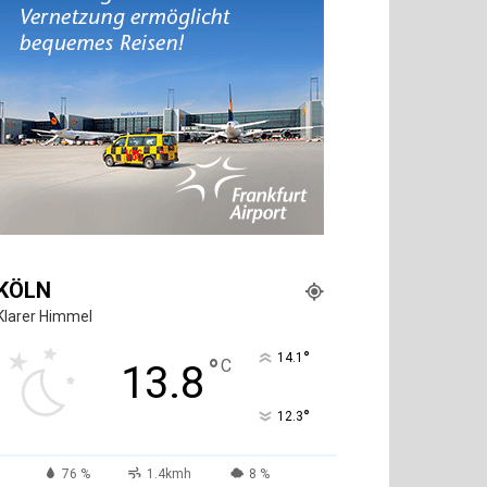
KÖLN
Klarer Himmel
°
14.1
°
C
13.8
°
12.3
76 %
1.4kmh
8 %