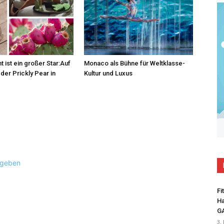
t ist ein großer Star:Auf
Monaco als Bühne für Weltklasse-
der Prickly Pear in
Kultur und Luxus
ugeben
Fi
Ha
G
3.