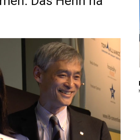
men: Das Henn na
|
Touristiknews
und
Reiseempfehlungen.