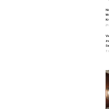
Ni
We
Kr
21
Vi
zu
Se
7.