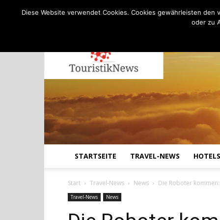
C
13.8
Freitag, August 7, 2026
Köln
Diese Website verwendet Cookies. Cookies gewährleisten den v
oder zu 
STARTSEITE
TRAVEL-NEWS
HOTEL
Start
Travel-News
News
Die Roboter kommen: 
Travel-News
News