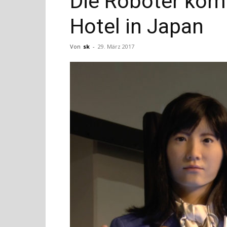
Die Roboter kom
Hotel in Japan
Von
sk
-
29. März 2017