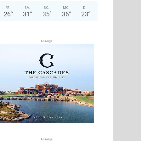
FR.
SA.
SO.
MO.
DI.
26
°
31
°
35
°
36
°
23
°
Anzeige
Anzeige