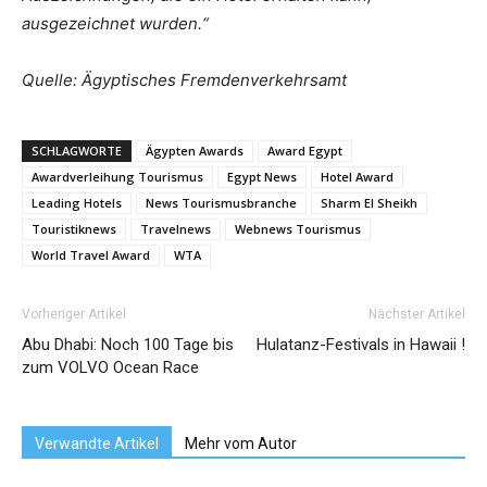
ausgezeichnet wurden.“
Quelle: Ägyptisches Fremdenverkehrsamt
SCHLAGWORTE
Ägypten Awards
Award Egypt
Awardverleihung Tourismus
Egypt News
Hotel Award
Leading Hotels
News Tourismusbranche
Sharm El Sheikh
Touristiknews
Travelnews
Webnews Tourismus
World Travel Award
WTA
Vorheriger Artikel
Nächster Artikel
Abu Dhabi: Noch 100 Tage bis
Hulatanz-Festivals in Hawaii !
zum VOLVO Ocean Race
Verwandte Artikel
Mehr vom Autor