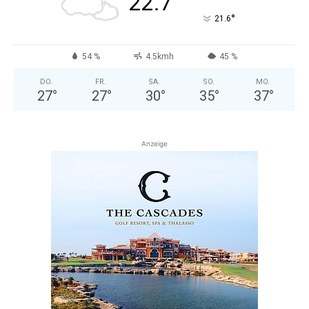
22.7
°
21.6
54 %
4.5kmh
45 %
DO.
FR.
SA.
SO.
MO.
27
°
27
°
30
°
35
°
37
°
Anzeige