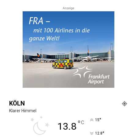
Anzeige
KÖLN
Klarer Himmel
°
15
°
C
13.8
°
12.8