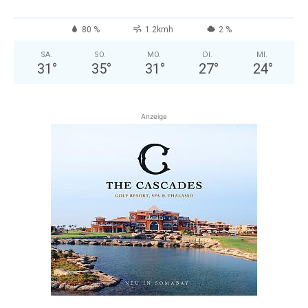
80 %
1.2kmh
2 %
SA.
SO.
MO.
DI.
MI.
31
°
35
°
31
°
27
°
24
°
Anzeige