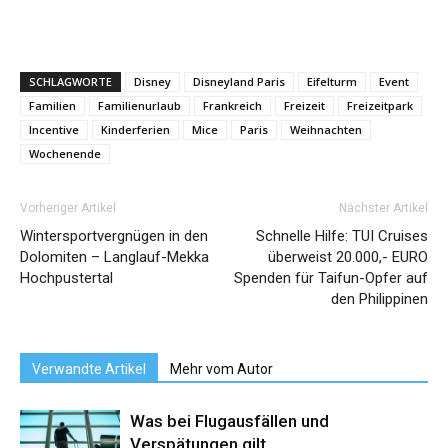
SCHLAGWORTE
Disney
Disneyland Paris
Eifelturm
Event
Familien
Familienurlaub
Frankreich
Freizeit
Freizeitpark
Incentive
Kinderferien
Mice
Paris
Weihnachten
Wochenende
Vorheriger Artikel
Nächster Artikel
Wintersportvergnügen in den
Schnelle Hilfe: TUI Cruises
Dolomiten – Langlauf-Mekka
überweist 20.000,- EURO
Hochpustertal
Spenden für Taifun-Opfer auf
den Philippinen
Verwandte Artikel
Mehr vom Autor
Was bei Flugausfällen und
Verspätungen gilt