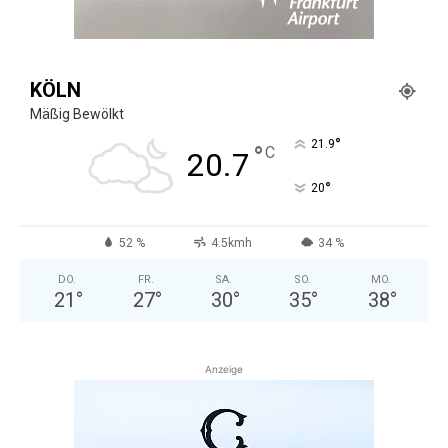
KÖLN
Mäßig Bewölkt
°
21.9
°
C
20.7
°
20
52 %
4.5kmh
34 %
DO.
FR.
SA.
SO.
MO.
21
°
27
°
30
°
35
°
38
°
Anzeige