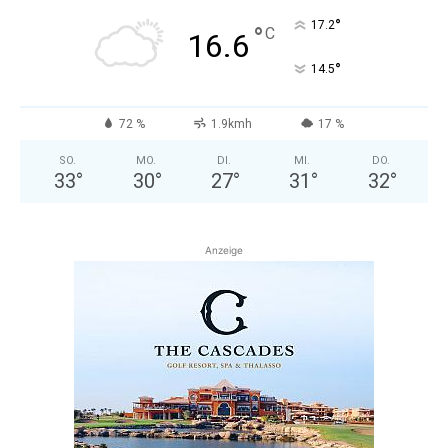
°
17.2
°
C
16.6
°
14.5
72 %
1.9kmh
17 %
SO.
MO.
DI.
MI.
DO.
33
°
30
°
27
°
31
°
32
°
Anzeige