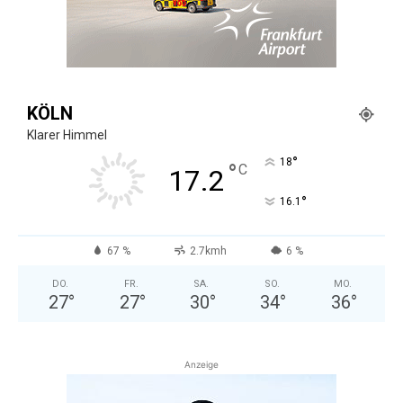
KÖLN
Klarer Himmel
°
18
°
C
17.2
°
16.1
67 %
2.7kmh
6 %
DO.
FR.
SA.
SO.
MO.
27
°
27
°
30
°
34
°
36
°
Anzeige