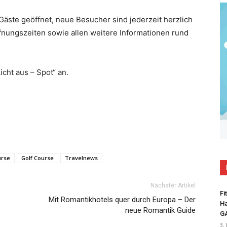
 Gäste geöffnet, neue Besucher sind jederzeit herzlich
fnungszeiten sowie allen weitere Informationen rund
cht aus – Spot“ an.
urse
Golf Course
Travelnews
Nächster Artikel
Fi
Mit Romantikhotels quer durch Europa – Der
Ha
neue Romantik Guide
G
3.