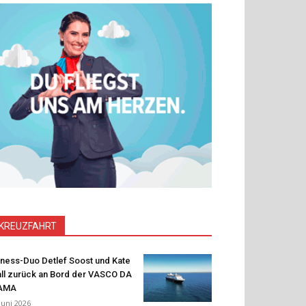
KREUZFAHRT
tness-Duo Detlef Soost und Kate
ll zurück an Bord der VASCO DA
AMA
 Juni 2026