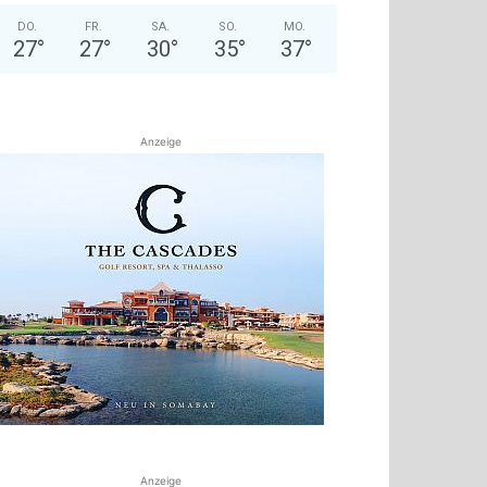
DO.
FR.
SA.
SO.
MO.
27
°
27
°
30
°
35
°
37
°
Anzeige
Anzeige