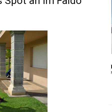
s Spot an im Faldo
|
Touristiknews
und
Reiseempfehlungen.