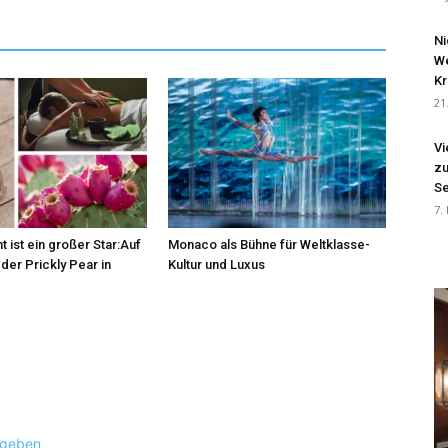
Ni
We
Kr
21
Vi
zu
Se
7.
t ist ein großer Star:Auf
Monaco als Bühne für Weltklasse-
der Prickly Pear in
Kultur und Luxus
ugeben