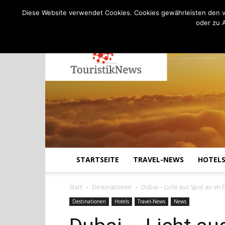
C
22.7
Donnerstag, August 6, 2026
Köln
Diese Website verwendet Cookies. Cookies gewährleisten den v
oder zu 
STARTSEITE
TRAVEL-NEWS
HOTEL
Start
Destinationen
Dubai – Licht aus Spot an im 
Destinationen
Hotels
Travel-News
News