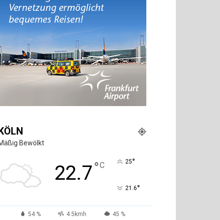
KÖLN
Mäßig Bewölkt
°
25
°
C
22.7
°
21.6
54 %
4.5kmh
45 %