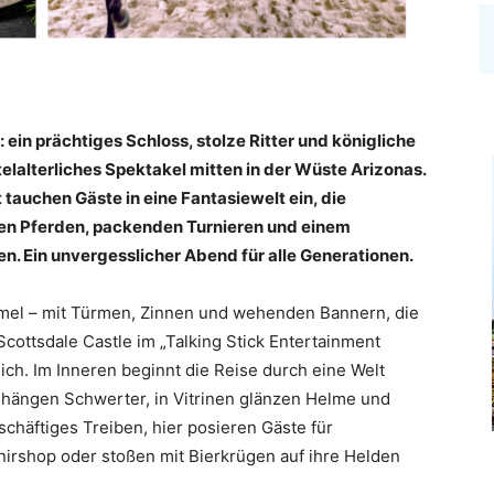
 ein prächtiges Schloss, stolze Ritter und königliche
telalterliches Spektakel mitten in der Wüste Arizonas.
auchen Gäste in eine Fantasiewelt ein, die
ten Pferden, packenden Turnieren und einem
n. Ein unvergesslicher Abend für alle Generationen.
mmel – mit Türmen, Zinnen und wehenden Bannern, die
cottsdale Castle im „Talking Stick Entertainment
 sich. Im Inneren beginnt die Reise durch eine Welt
hängen Schwerter, in Vitrinen glänzen Helme und
schäftiges Treiben, hier posieren Gäste für
irshop oder stoßen mit Bierkrügen auf ihre Helden