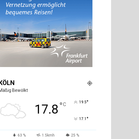
KÖLN
Mäßig Bewölkt
°
19.5
°
C
17.8
°
17.1
63 %
1.5kmh
25 %