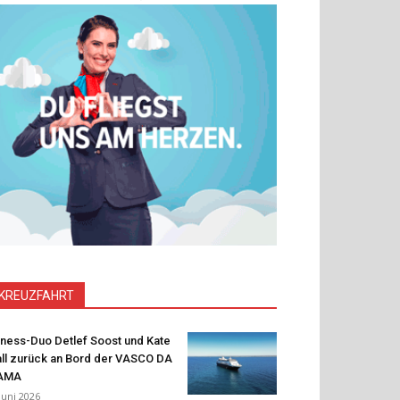
KREUZFAHRT
tness-Duo Detlef Soost und Kate
ll zurück an Bord der VASCO DA
AMA
 Juni 2026