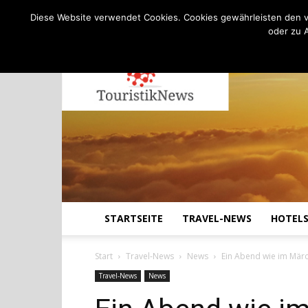
C
17.8
Freitag, August 7, 2026
Köln
Diese Website verwendet Cookies. Cookies gewährleisten den v
oder zu 
STARTSEITE
TRAVEL-NEWS
HOTEL
Start
Travel-News
News
Ein Abend wie im Märch
Travel-News
News