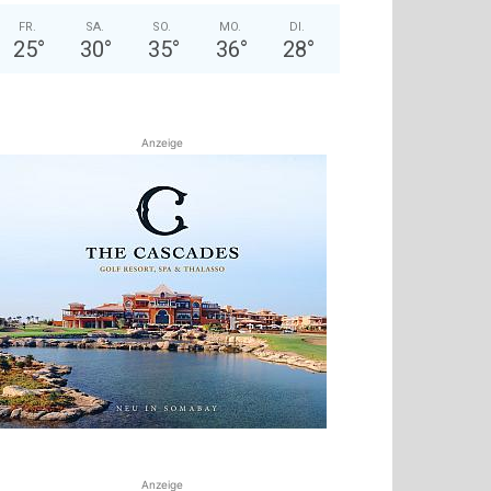
FR.
SA.
SO.
MO.
DI.
25
°
30
°
35
°
36
°
28
°
Anzeige
Anzeige