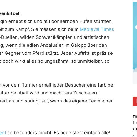
venkitzel.
önigin erhebt sich und mit donnernden Hufen stürmen
bereit zum Kampf. Sie messen sich beim
Medieval Times
Duellen, wilden Schwertkämpfen und artistischen
ung, wenn die edlen Andalusier im Galopp über den
 Gegner vom Pferd stürzt. Jeder Auftritt ist präzise
d doch wirkt alles so ungezähmt, so unmittelbar, so
n vor dem Turnier erhält jeder Besucher eine farbige
Ritter gejubelt wird und macht aus Zuschauern
euert an und springt auf, wenn das eigene Team einen
Fi
Ha
G
ent
so besonders macht: Es begeistert einfach alle!
3.