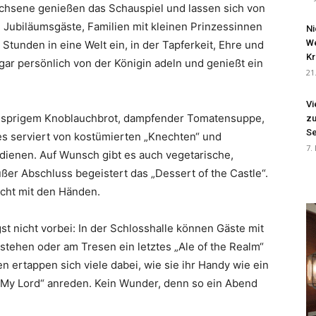
chsene genießen das Schauspiel und lassen sich von
 Jubiläumsgäste, Familien mit kleinen Prinzessinnen
Ni
We
i Stunden in eine Welt ein, in der Tapferkeit, Ehre und
Kr
ogar persönlich von der Königin adeln und genießt ein
21
Vi
knusprigem Knoblauchbrot, dampfender Tomatensuppe,
zu
Se
es serviert von kostümierten „Knechten“ und
7.
dienen. Auf Wunsch gibt es auch vegetarische,
ßer Abschluss begeistert das „Dessert of the Castle“.
echt mit den Händen.
st nicht vorbei: In der Schlosshalle können Gäste mit
rstehen oder am Tresen ein letztes „Ale of the Realm“
ertappen sich viele dabei, wie sie ihr Handy wie ein
„My Lord“ anreden. Kein Wunder, denn so ein Abend