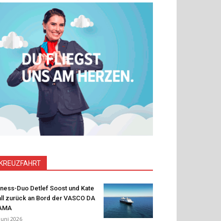
KREUZFAHRT
tness-Duo Detlef Soost und Kate
ll zurück an Bord der VASCO DA
AMA
 Juni 2026