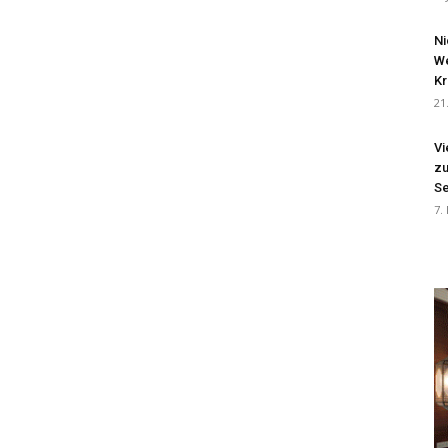
Ni
We
Kr
21
Vi
zu
Se
7.