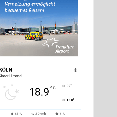
KÖLN
Klarer Himmel
°
20
°
C
18.9
°
18.8
61 %
3.2kmh
6 %