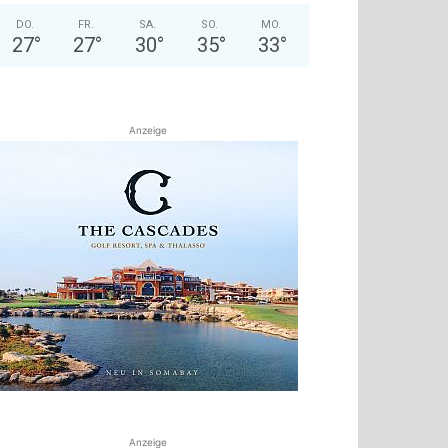
DO.
FR.
SA.
SO.
MO.
27
°
27
°
30
°
35
°
33
°
Anzeige
Anzeige