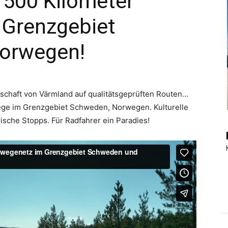
1500 Kilometer
Grenzgebiet
|
orwegen!
Touristiknews
chaft von Värmland auf qualitätsgeprüften Routen…
e im Grenzgebiet Schweden, Norwegen. Kulturelle
ische Stopps. Für Radfahrer ein Paradies!
und
Reiseempfehlungen.