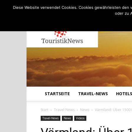
C
18.9
Donnerstag, August 6, 2026
Köln
Diese Website verwendet Cookies. Cookies gewährleisten den v
oder zu 
STARTSEITE
TRAVEL-NEWS
HOTEL
Start
Travel-News
News
Värmland: Über 1500
Travel-News
News
Videos