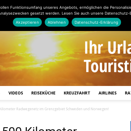
ollen Funktionsumfang unseres Angebots, ermöglichen die Personalisi
Analysezwecken gesetzt werden. Lesen Sie auch unsere Datenschutz-E
Akzeptieren
Ablehnen
Datenschutz-Erklärung
S
VIDEOS
REISEKÜCHE
KREUZFAHRT
AIRLINES
RA
Touristiknews.de
 Kilometer Radwegenetz im Grenzgebiet Schweden und Norwegen!